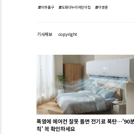
미추홀구
도화다누리어린이집
이영훈
기사제보
copyright
관련기사
폭염에 에어컨 잘못 틀면 전기료 폭탄…'90분
칙' 꼭 확인하세요