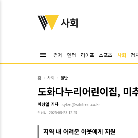
위키트리
사회
menu
경제
엔터
라이프
스포츠
사회
정
홈
사회
일반
도화다누리어린이집, 미추
이상열 기자
sylee@wikitree.co.kr
2025-09-23 12:29
작성일
지역 내 어려운 이웃에게 지원