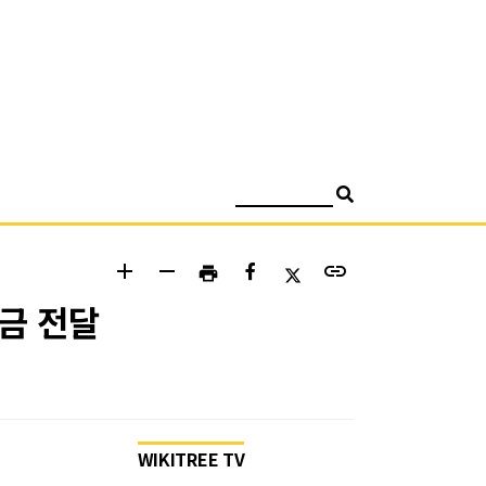
검색
add
remove
link
print
금 전달
WIKITREE TV