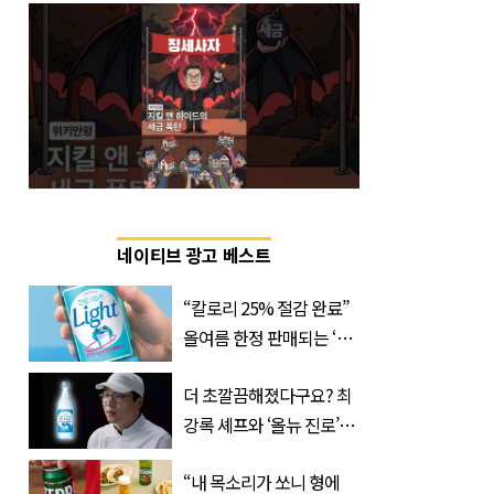
네이티브 광고 베스트
“칼로리 25% 절감 완료”
올여름 한정 판매되는 ‘최
저 칼로리 소주’ 나왔다
더 초깔끔해졌다구요? 최
강록 셰프와 ‘올뉴 진로’의
만남
“내 목소리가 쏘니 형에