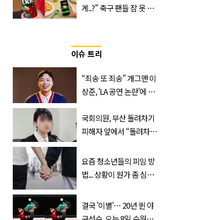
게..?” 축구 팬들 잠 못 들
게 할 테라의 역대급 이벤
트
이슈 트리
“죄송 또 죄송” 개그맨 이
상준, 'LA 공연 논란'에 고
개 숙였다…무슨 일
국회의원, 부산 돌려차기
피해자 앞에서 “돌려차기
한 번 하죠?”
요즘 청소년들의 피임 방
법... 상황이 뭔가 좀 심각
한 것 같다
결국 '이별'… 20년 뛴 야
구선수, 오는 8일 수원서