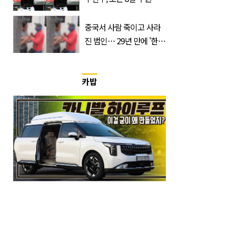
마지막 선언
중국서 사람 죽이고 사라
진 범인… 29년 만에 '한
국'에서 덜미 잡혔다
카밥