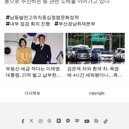
동으로 추진하는 등 관련 노력을 이어가고 있다.
남동발전고위직중심청렴문화정착
내부 점검 회의 진행
부산경남취재본부
탑
라
인
부동산 세금 적다는 이재명
검은색 차와 흰색 차, 폭염
대통령, 25억 벌고 납부한
에 4시간 세워봤더니…측정
'세금 액수' 봤더니...
결과가 충격적
기사제보
copyright
저
페
인
위
틱
작
이
스
키
톡
권