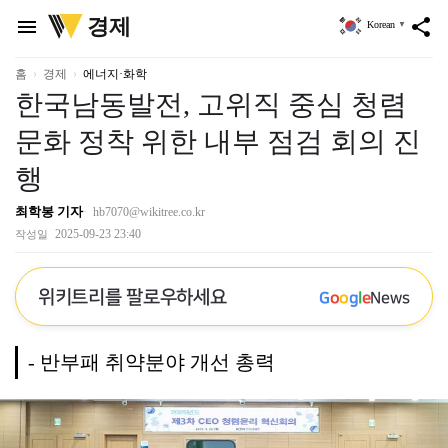
위
경제
menu
share
Korean
▼
키
트
리
홈
경제
에너지·화학
한국남동발전, 고위직 중심 청렴
문화 정착 위한 내부 점검 회의 진
행
최학봉 기자
hb7070@wikitree.co.kr
2025-09-23 23:40
작성일
위키트리를 팔로우하세요
G
o
o
g
l
e
News
- 반부패 취약분야 개선 총력