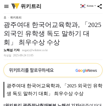
위
위키트리
menu
share
Korean
▼
키
트
리
홈
위키트리
광주여대 한국어교육학과, 「2025
외국인 유학생 독도 말하기 대
회」 최우수상 수상
노해섭 기자
nogary@wikitree.co.kr
2025-09-24 11:05
작성일
위키트리를 팔로우하세요
G
o
o
g
l
e
News
광주여대 한국어교육학과, 「2025 외국인 유학
생 독도 말하기 대회」 최우수상 수상
[위키트리 광주전남취재본부 노해섭 기자]
광주여자대