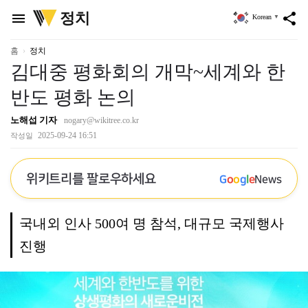
위
정치
menu
share
Korean
▼
키
트
리
홈
정치
김대중 평화회의 개막~세계와 한
반도 평화 논의
노해섭 기자
nogary@wikitree.co.kr
2025-09-24 16:51
작성일
위키트리를 팔로우하세요
G
o
o
g
l
e
News
국내외 인사 500여 명 참석, 대규모 국제행사
진행