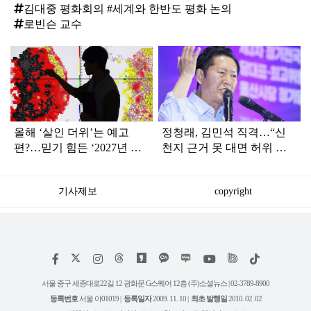
김대중 평화회의 #세계와 한반도 평화 논의
로빈슨 교수
탑
라
인
올해 ‘살인 더위’는 예고
정청래, 김민석 직격…“신
편?…믿기 힘든 ‘2027년 여
천지 근거 못 대면 허위 신
름 날씨’ 전망
고…방화범 못지않은 나쁜
사람”
기사제보
copyright
저
페
인
위
틱
작
이
스
키
톡
권
스
타
트
서울 중구 세종대로22길 12 광화문 G스퀘어 12층 (주)소셜뉴스 | 02-3789-8900
정
북
그
리
보
등록번호
서울 아01019 |
등록일자
2009. 11. 10 |
최초 발행일
2010. 02. 02
램
유