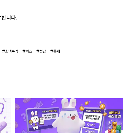
밝힙니다.
소액수익
퀴즈
정답
문제