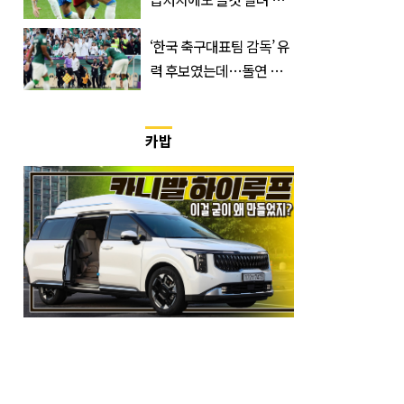
송된 '한국 국가대표'
‘한국 축구대표팀 감독’ 유
력 후보였는데…돌연 코
트디부아르 지휘봉 잡은
‘거장’
카밥