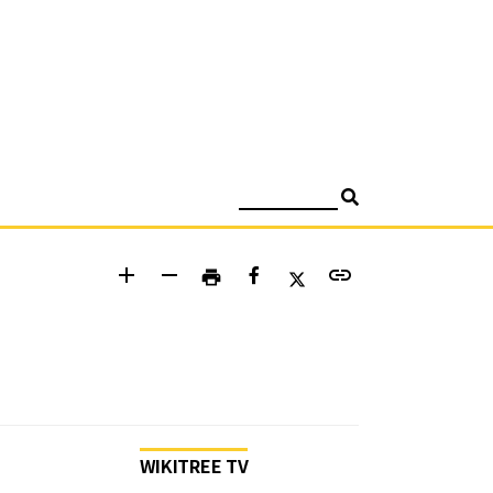
검색
add
remove
link
print
WIKITREE TV