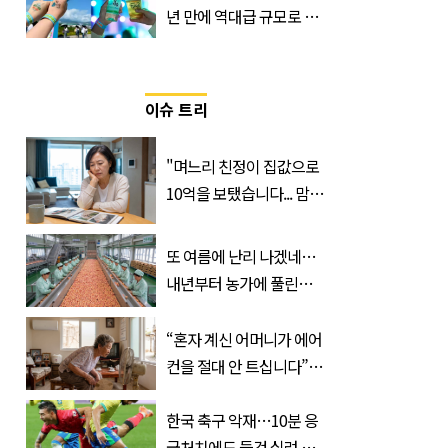
년 만에 역대급 규모로 돌
아온 ‘이슬라이브 페스티
벌’
이슈 트리
"며느리 친정이 집값으로
10억을 보탰습니다... 맘이
불편하네요"
또 여름에 난리 나겠네…
내년부터 농가에 풀린다는
'신품종' 한국 과일
“혼자 계신 어머니가 에어
컨을 절대 안 트십니다”…
반응 폭발한 사연의 정체
한국 축구 악재…10분 응
급처치에도 들것 실려 이