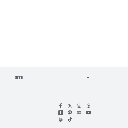
keyboard_arrow_down
SITE
위키트리 페이스북
위키트리 인스타그램
위키트리 유튜브
위키트리 틱톡