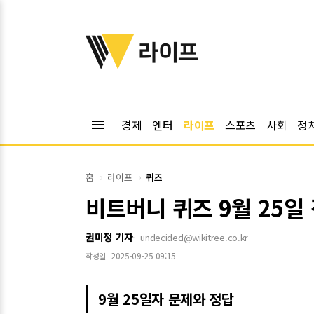
위키트리
라이프
menu
경제
엔터
라이프
스포츠
사회
정
홈
라이프
퀴즈
비트버니 퀴즈 9월 25일
권미정 기자
undecided@wikitree.co.kr
2025-09-25 09:15
작성일
9월 25일자 문제와 정답