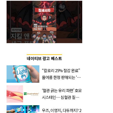
네이티브 광고 베스트
“칼로리 25% 절감 완료”
올여름 한정 판매되는 ‘최
저 칼로리 소주’ 나왔다
‘혈관 긁는 유리 파편’ 호모
시스테인… 심혈관 질환
으로 사망 위험 부른다
우즈, 이영지, 다듀까지? 2