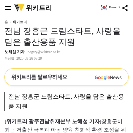
위
위키트리
menu
share
Korean
▼
키
트
리
홈
위키트리
전남 장흥군 드림스타트, 사랑을
담은 출산용품 지원
노해섭 기자
nogary@wikitree.co.kr
2025-09-26 03:29
작성일
위키트리를 팔로우하세요
G
o
o
g
l
e
News
전남 장흥군 드림스타트, 사랑을 담은 출산용
품 지원
[위키트리 광주전남취재본부 노해섭 기자]
장흥군이
최근 저출산 극복과 아동 양육 친화적 환경 조성을 위