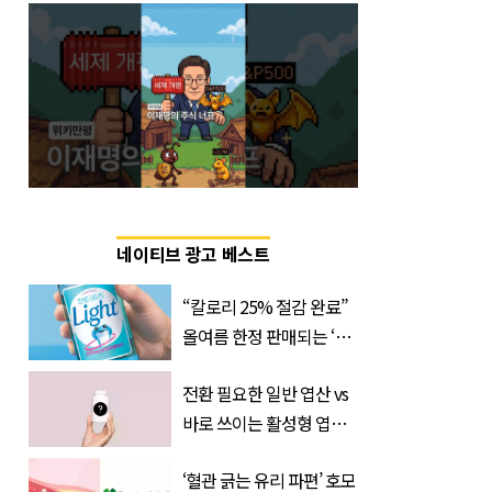
네이티브 광고 베스트
“칼로리 25% 절감 완료”
올여름 한정 판매되는 ‘최
저 칼로리 소주’ 나왔다
전환 필요한 일반 엽산 vs
바로 쓰이는 활성형 엽
산… 차이는?
‘혈관 긁는 유리 파편’ 호모
‘Quatrefolic®’ 주목