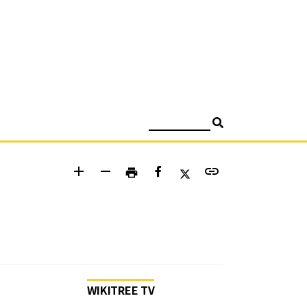
검색
add
remove
link
print
WIKITREE TV