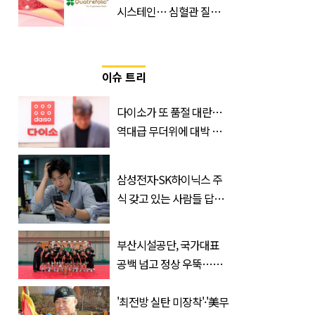
시스테인… 심혈관 질환
으로 사망 위험 부른다
이슈 트리
다이소가 또 품절 대란…
역대급 무더위에 대박 난
'초가성비 템'
삼성전자·SK하이닉스 주
식 갖고 있는 사람들 답답
하게 만드는 소식
부산시설공단, 국가대표
공백 넘고 정상 우뚝…디
비전리그 우승컵 품었다
'최전방 실탄 미장착'·'美무