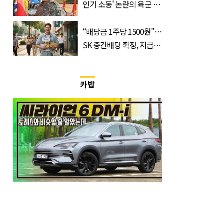
인기 소동' 논란의 육군 1
군단장, 결국 이렇게 됐다
“배당금 1주당 1500원”…
SK 중간배당 확정, 지급일
과 대상은?
카밥