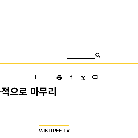
검색
add
remove
link
print
공적으로 마무리
WIKITREE TV