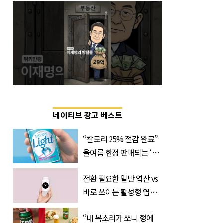
네이티브 광고 베스트
“칼로리 25% 절감 완료”
올여름 한정 판매되는 ‘최
저 칼로리 소주’ 나왔다
전환 필요한 일반 엽산 vs
바로 쓰이는 활성형 엽
산… 차이는?
“내 목소리가 쏘니 형에
‘Quatrefolic®’ 주목