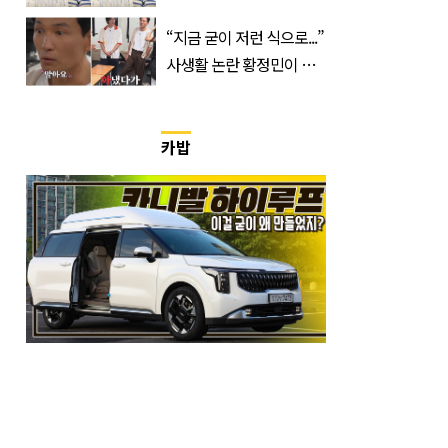
공개되자 눈길
“지금 굳이 저런 식으로...”
사생활 논란 황정민이 곧
출연할 예능 예고편 논란
카밥