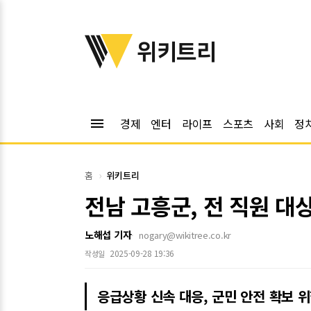
위키트리
위키트리
menu
경제
엔터
라이프
스포츠
사회
정
홈
위키트리
전남 고흥군, 전 직원 
노해섭 기자
nogary@wikitree.co.kr
2025-09-28 19:36
작성일
응급상황 신속 대응, 군민 안전 확보 