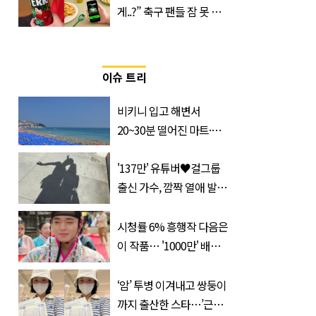
게..?” 축구 팬들 잠 못 들
게 할 테라의 역대급 이벤
트
이슈 트리
비키니 입고 해변서
20~30분 떨어진 마트·주
거지 이동 피서객 목격담
속출, 반응 폭발
'137만' 유튜버♥걸그룹
출신 가수, 깜짝 열애 발
표…공개된 투샷 '눈길'
(+사진)
시청률 6% 흥행작 다음은
이 작품… '1000만' 배우
출연 한국 드라마
‘암’ 투병 이겨내고 쌍둥이
까지 출산한 스타…’근황’