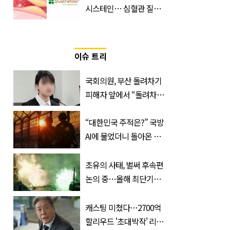
시스테인… 심혈관 질환
으로 사망 위험 부른다
이슈 트리
국회의원, 부산 돌려차기
피해자 앞에서 “돌려차기
한 번 하죠?”
“대한민국 주적은?” 국방
AI에 물었더니 돌아온 뜻
밖의 답변
초유의 사태, 벌써 후속편
논의 중…올해 최단기간
400만 돌파 성공한 ‘영화’
정체
캐스팅 미쳤다…2700억
할리우드 '초대박작' 리메