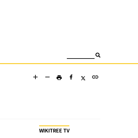
검색
add
remove
link
print
WIKITREE TV