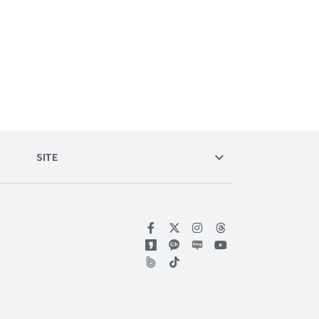
keyboard_arrow_down
SITE
위키트리 페이스북
위키트리 인스타그램
위키트리 유튜브
위키트리 틱톡