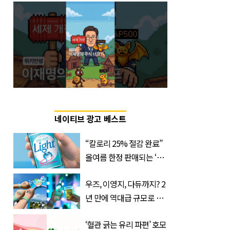
네이티브 광고 베스트
“칼로리 25% 절감 완료”
올여름 한정 판매되는 ‘최
저 칼로리 소주’ 나왔다
우즈, 이영지, 다듀까지? 2
년 만에 역대급 규모로 돌
아온 ‘이슬라이브 페스티
‘혈관 긁는 유리 파편’ 호모
벌’