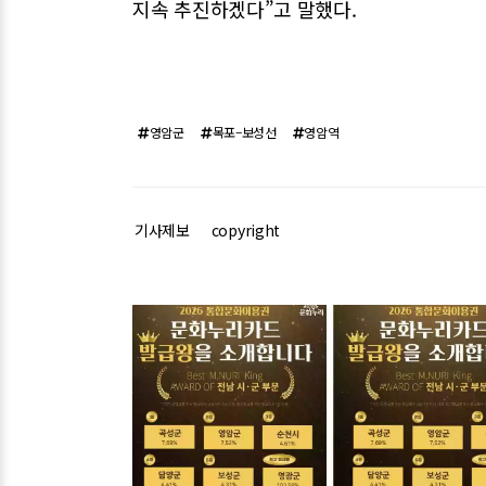
지속 추진하겠다”고 말했다.
영암군
목포–보성선
영암역
기사제보
copyright
관련기사