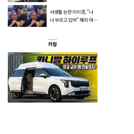
이크하는 한국 영화
사생활 논란 이이경, "나
너 부르고 있어" 해외 여배
우와 스킨십 근황 포착
카밥