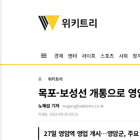
위키트리
위키트리
menu
경제
엔터
라이프
스포츠
사회
정
홈
위키트리
목포-보성선 개통으로 영
노해섭 기자
nogary@wikitree.co.kr
2025-09-30 03:11
작성일
27일 영암역 영업 개시…영암군, 주요