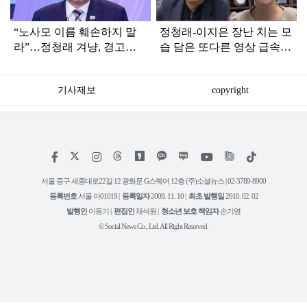
“노사모 이름 훼손하지 말
정청래-이지은 장난 치는 모
라”…정청래 겨냥, 경고장
습 담은 또다른 영상 급속
세게 날린 인물 정체
확산
기사제보
copyright
저
페
인
위
틱
작
이
스
키
톡
권
스
타
트
서울 중구 세종대로22길 12 광화문 G스퀘어 12층 (주)소셜뉴스 | 02-3789-8900
정
북
그
리
보
등록번호
서울 아01019 |
등록일자
2009. 11. 10 |
최초 발행일
2010. 02. 02
램
유
튜
발행인
이동기 |
편집인
채석원 |
청소년 보호 책임자
손기영
브
© Social News Co., Ltd. All Right Reserved.