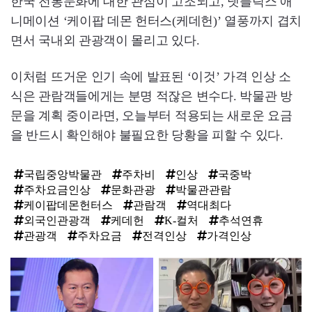
한국 전통문화에 대한 관심이 고조되고, 넷플릭스 애
니메이션 ‘케이팝 데몬 헌터스(케데헌)’ 열풍까지 겹치
면서 국내외 관광객이 몰리고 있다.
이처럼 뜨거운 인기 속에 발표된 ‘이것’ 가격 인상 소
식은 관람객들에게는 분명 적잖은 변수다. 박물관 방
문을 계획 중이라면, 오늘부터 적용되는 새로운 요금
을 반드시 확인해야 불필요한 당황을 피할 수 있다.
국립중앙박물관
주차비
인상
국중박
주차요금인상
문화관광
박물관관람
케이팝데몬헌터스
관람객
역대최다
외국인관광객
케데헌
K-컬처
추석연휴
관광객
주차요금
전격인상
가격인상
탑
라
인