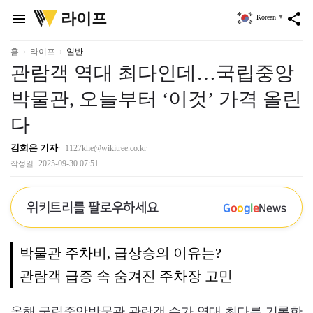
위
라이프
menu
share
Korean
▼
키
트
리
홈
라이프
일반
관람객 역대 최다인데…국립중앙
박물관, 오늘부터 ‘이것’ 가격 올린
다
김희은 기자
1127khe@wikitree.co.kr
2025-09-30 07:51
작성일
위키트리를 팔로우하세요
G
o
o
g
l
e
News
박물관 주차비, 급상승의 이유는?
관람객 급증 속 숨겨진 주차장 고민
올해 국립중앙박물관 관람객 수가 역대 최다를 기록한