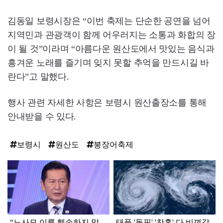
김동일 보령시장은 “이번 축제는 단순한 공연을 넘어
지역민과 관광객이 함께 어우러지는 소통과 화합의 장
이 될 것”이라며 “아름다운 원산도에서 맛있는 음식과
흥겨운 노래를 즐기며 잊지 못할 추억을 만드시길 바
란다”고 말했다.
행사 관련 자세한 사항은 보령시 원산출장소를 통해
안내받을 수 있다.
보령시
원산도
붕장어축제
탑
라
인
“노사모 이름 훼손하지 말
태풍 '돌핀' '찬홈' 다 비껴갔