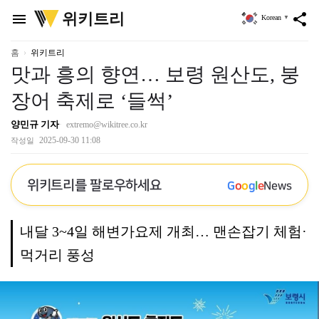
위
위키트리
menu
share
Korean
▼
키
트
리
홈
위키트리
맛과 흥의 향연… 보령 원산도, 붕
장어 축제로 ‘들썩’
양민규 기자
extremo@wikitree.co.kr
2025-09-30 11:08
작성일
위키트리를 팔로우하세요
G
o
o
g
l
e
News
내달 3~4일 해변가요제 개최… 맨손잡기 체험·
먹거리 풍성