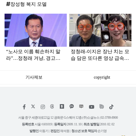
장성형 복지 모델
탑
라
인
“노사모 이름 훼손하지 말
정청래-이지은 장난 치는 모
라”…정청래 겨냥, 경고장
습 담은 또다른 영상 급속
세게 날린 인물 정체
확산
기사제보
copyright
저
페
인
위
틱
작
이
스
키
톡
권
스
타
트
서울 중구 세종대로22길 12 광화문 G스퀘어 12층 (주)소셜뉴스 | 02-3789-8900
정
북
그
리
보
등록번호
서울 아01019 |
등록일자
2009. 11. 10 |
최초 발행일
2010. 02. 02
램
유
튜
발행인
이동기 |
편집인
채석원 |
청소년 보호 책임자
손기영
브