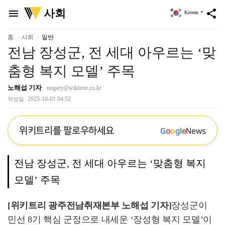
위
사회
menu
share
Korean
▼
키
트
리
홈
사회
일반
전남 장성군, 전 세대 아우르는 ‘맞
춤형 복지 모델’ 주목
노해섭 기자
nogary@wikitree.co.kr
2025-10-01 04:52
작성일
위키트리를 팔로우하세요
G
o
o
g
l
e
News
전남 장성군, 전 세대 아우르는 ‘맞춤형 복지
모델’ 주목
[위키트리 광주전남취재본부 노해섭 기자]
장성군이
민선 8기 핵심 군정으로 내세운 ‘장성형 복지 모델’이