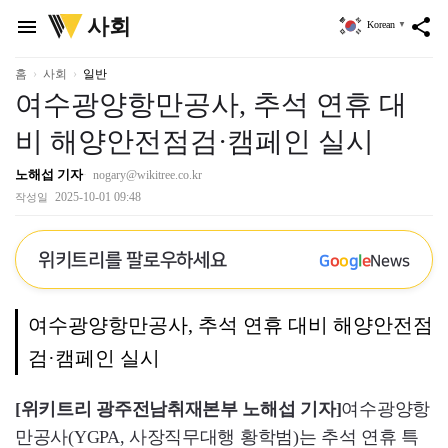
위
사회
menu
share
Korean
▼
키
트
리
홈
사회
일반
여수광양항만공사, 추석 연휴 대
비 해양안전점검·캠페인 실시
노해섭 기자
nogary@wikitree.co.kr
2025-10-01 09:48
작성일
위키트리를 팔로우하세요
G
o
o
g
l
e
News
여수광양항만공사, 추석 연휴 대비 해양안전점
검·캠페인 실시
[위키트리 광주전남취재본부 노해섭 기자]
여수광양항
만공사(YGPA, 사장직무대행 황학범)는 추석 연휴 특