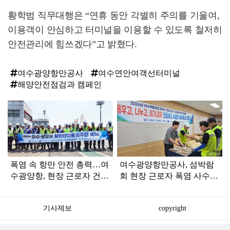
황학범 직무대행은 “연휴 동안 각별히 주의를 기울여,
이용객이 안심하고 터미널을 이용할 수 있도록 철저히
안전관리에 힘쓰겠다”고 밝혔다.
여수광양항만공사
여수연안여객선터미널
해양안전점검과 캠페인
탑
라
인
폭염 속 항만 안전 총력…여
여수광양항만공사, 섬박람
수광양항, 현장 근로자 건강
회 현장 근로자 폭염 사수
지킨다
총력
기사제보
copyright