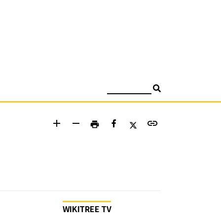
검색
add
remove
link
print
WIKITREE TV