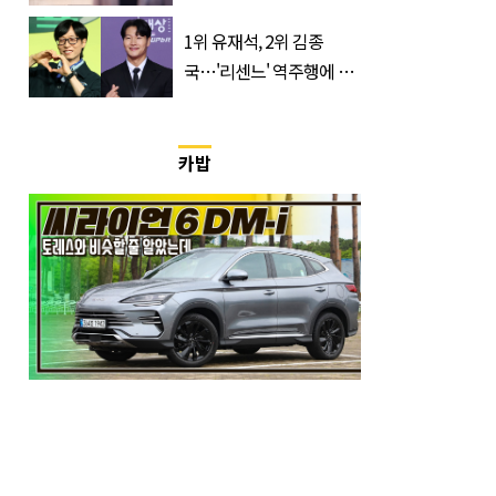
'초가성비 템'
1위 유재석, 2위 김종
국…'리센느' 역주행에 덩
달아 예능인 브랜드평판 3
위 차지한 '개그맨'
카밥