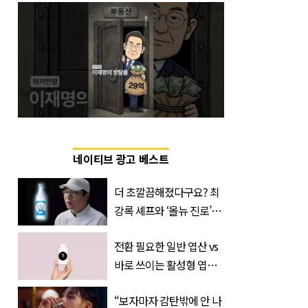
네이티브 광고 베스트
더 초깔끔해졌다구요? 최
강록 셰프와 ‘올뉴 진로’의
만남
전환 필요한 일반 엽산 vs
바로 쓰이는 활성형 엽
산… 차이는?
“보자마자 감탄밖에 안 나
‘Quatrefolic®’ 주목