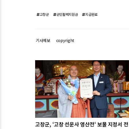
고창군
군민활력지원금
지급완료
기사제보
copyright
관련기사
고창군, ‘고창 선운사 영산전‘ 보물 지정서 전