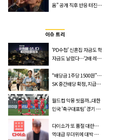
옴” 공개 직후 반응 터진
진로 뷔 캠페인 영상
이슈 트리
‘PD수첩’ 신혼집 자금도 학
자금도 날렸다…‘2배 레버
리지’의 덫
“배당금 1주당 1500원”…
SK 중간배당 확정, 지급일
과 대상은?
월드컵 악몽 씻을까...대한
민국 '축구대표팀' 경기 확
정, 날짜와 시간은?
다이소가 또 품절 대란…
역대급 무더위에 대박 난