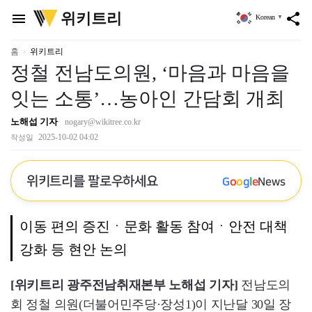
위
위키트리
menu
share
Korean
▼
키
트
리
홈
위키트리
정철 전남도의원, ‘마음과 마음을
잇는 소통’…농아인 간담회 개최
노해섭 기자
nogary@wikitree.co.kr
2025-10-02 04:02
작성일
위키트리를 팔로우하세요
G
o
o
g
l
e
News
이동 편의 증진ㆍ문화 활동 참여ㆍ안전 대책
강화 등 현안 논의
[위키트리 광주전남취재본부 노해섭 기자]
전남도의
회 정철 의원(더불어민주당·장성1)이 지난달 30일 장