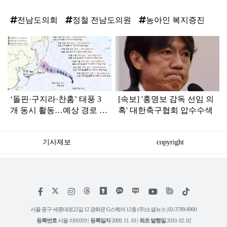
전남도의회
정철 전남도의원
농아인 복지증진
탑
라
인
‘돌핀·구지라·찬홈’ 태풍 3
[속보] '홍명보 감독 선임 의
개 동시 활동…예상 경로 보
혹' 대한축구협회 압수수색
니 ‘속 타는’ 한국
기사제보
copyright
저
페
인
위
틱
작
이
스
키
톡
권
스
타
트
서울 중구 세종대로22길 12 광화문 G스퀘어 12층 (주)소셜뉴스 | 02-3789-8900
정
북
그
리
보
등록번호
서울 아01019 |
등록일자
2009. 11. 10 |
최초 발행일
2010. 02. 02
램
유