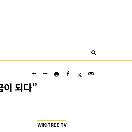
검색
add
remove
link
print
꿈이 되다”
WIKITREE TV