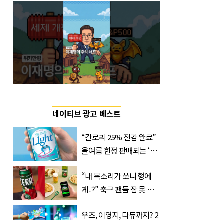
네이티브 광고 베스트
“칼로리 25% 절감 완료”
올여름 한정 판매되는 ‘최
저 칼로리 소주’ 나왔다
“내 목소리가 쏘니 형에
게..?” 축구 팬들 잠 못 들
게 할 테라의 역대급 이벤
우즈, 이영지, 다듀까지? 2
트