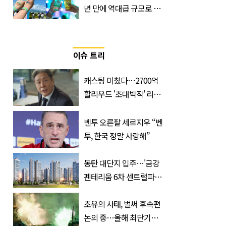
년 만에 역대급 규모로 돌
아온 ‘이슬라이브 페스티
벌’
이슈 트리
캐스팅 미쳤다…2700억
할리우드 '초대박작' 리메
이크하는 한국 영화
벤투 오른팔 세르지우 “벤
투, 한국 정말 사랑해”
동탄 대단지 입주…'금강
펜테리움 6차 센트럴파크'
무순위 청약 시작, 분양가
는?
초유의 사태, 벌써 후속편
논의 중…올해 최단기간