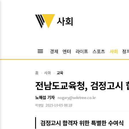
위키트리
사회
menu
경제
엔터
라이프
스포츠
사회
정
홈
사회
교육
전남도교육청, 검정고시 합
노해섭 기자
nogary@wikitree.co.kr
2025-10-05 08:18
작성일
검정고시 합격자 위한 특별한 수여식