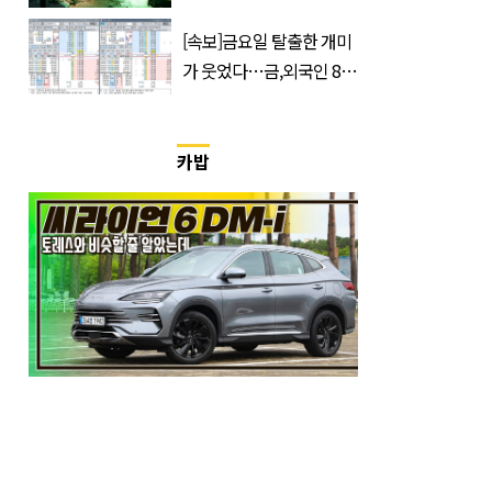
400만 돌파 성공한 ‘영화’
정체
[속보]금요일 탈출한 개미
가 웃었다…금,외국인 8조
매수에도 월,삼성전자·SK
하이닉스 '와르르'
카밥