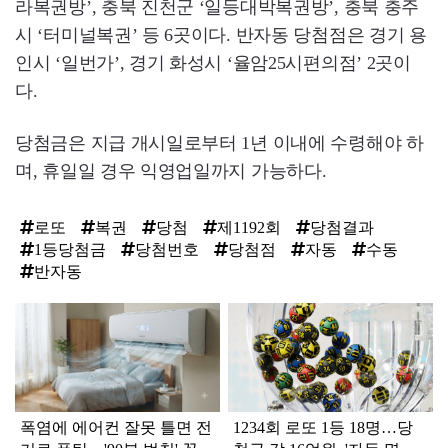
라복권방’, 충북 진천군 ‘일등대박복권방’, 충북 충주
시 ‘터미널복권’ 등 6곳이다. 반자동 당첨점은 경기 용
인시 ‘일번가’, 경기 화성시 ‘율암25시편의점’ 2곳이
다.
당첨금은 지급 개시일로부터 1년 이내에 수령해야 하
며, 휴일일 경우 익영업일까지 가능하다.
로또
복권
당첨
제1192회
당첨결과
1등당첨금
당첨번호
당첨점
자동
수동
반자동
탑
라
인
폭염에 에어컨 잘못 틀면 전
1234회 로또 1등 18명…당