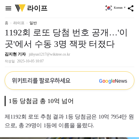
위
라이프
menu
share
Korean
▼
키
트
리
홈
라이프
일반
1192회 로또 당첨 번호 공개…'이
곳'에서 수동 3명 잭팟 터졌다
김지현 기자
jiihyun1217@wikitree.co.kr
2025-10-05 10:07
작성일
위키트리를 팔로우하세요
G
o
o
g
l
e
News
1등 당첨금 총 10억 넘어
제1192회 로또 추첨 결과 1등 당첨금은 10억 7954만 원
으로, 총 29명이 1등에 이름을 올렸다.