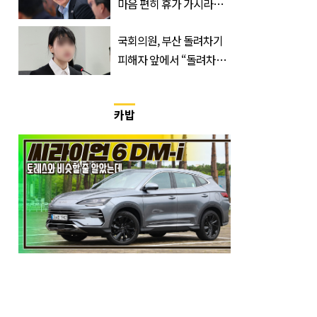
마음 편히 휴가 가시라…
저는 집에 있는 게 휴가”
국회의원, 부산 돌려차기
피해자 앞에서 “돌려차기
한 번 하죠?”
카밥