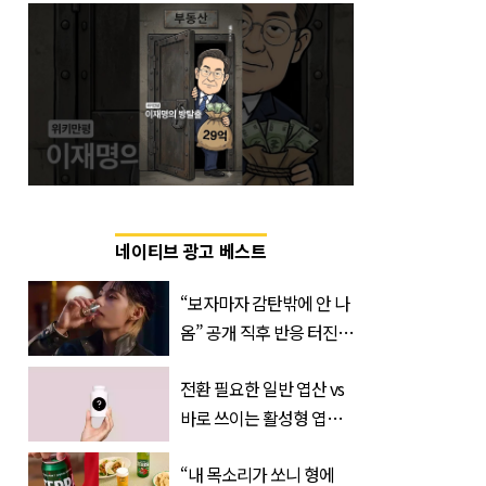
네이티브 광고 베스트
“보자마자 감탄밖에 안 나
옴” 공개 직후 반응 터진
진로 뷔 캠페인 영상
전환 필요한 일반 엽산 vs
바로 쓰이는 활성형 엽
산… 차이는?
“내 목소리가 쏘니 형에
‘Quatrefolic®’ 주목