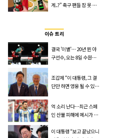
게..?” 축구 팬들 잠 못 들
게 할 테라의 역대급 이벤
트
이슈 트리
결국 '이별'… 20년 뛴 야
구선수, 오는 8일 수원서
마지막 선언
조갑제 “이 대통령, 그 결
단만 하면 영웅 될 수 있
다”
억 소리 난다…최근 스페
인 산불 피해에 메시가 기
부한 '금액'
이 대통령 “보고 끝났으니