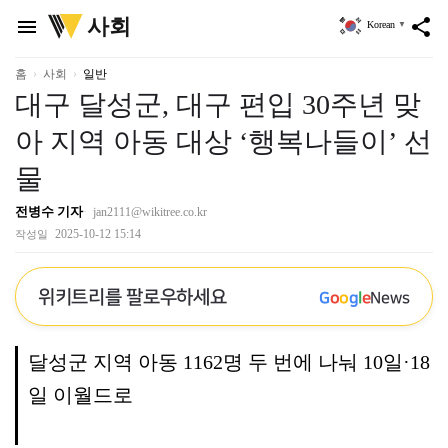
위
사회
menu
share
Korean
▼
키
트
리
홈
사회
일반
대구 달성군, 대구 편입 30주년 맞
아 지역 아동 대상 ‘행복나들이’ 선
물
전병수 기자
jan2111@wikitree.co.kr
2025-10-12 15:14
작성일
위키트리를 팔로우하세요
G
o
o
g
l
e
News
달성군 지역 아동 1162명 두 번에 나눠 10일·18
일 이월드로