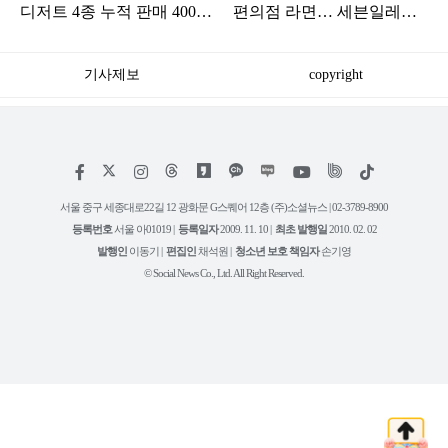
디저트 4종 누적 판매 400만
편의점 라면… 세븐일레븐,
개 돌파
해외 지역 명물 라면 300만
개 팔려
기사제보
copyright
저
페
인
위
틱
작
이
스
키
톡
권
스
타
트
서울 중구 세종대로22길 12 광화문 G스퀘어 12층 (주)소셜뉴스 | 02-3789-8900
정
북
그
리
보
등록번호
서울 아01019 |
등록일자
2009. 11. 10 |
최초 발행일
2010. 02. 02
램
유
튜
발행인
이동기 |
편집인
채석원 |
청소년 보호 책임자
손기영
브
© Social News Co., Ltd. All Right Reserved.