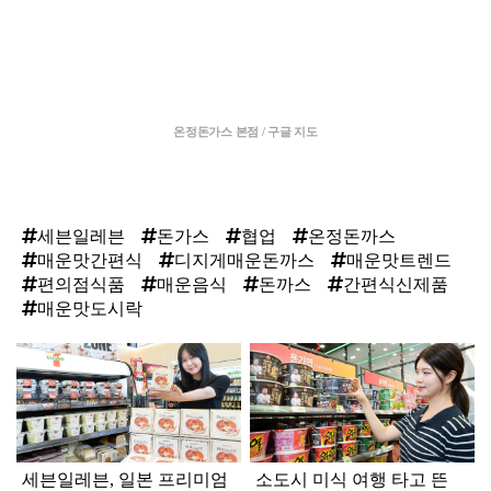
온정돈가스 본점 / 구글 지도
세븐일레븐
돈가스
협업
온정돈까스
매운맛간편식
디지게매운돈까스
매운맛트렌드
편의점식품
매운음식
돈까스
간편식신제품
매운맛도시락
탑
라
인
세븐일레븐, 일본 프리미엄
소도시 미식 여행 타고 뜬