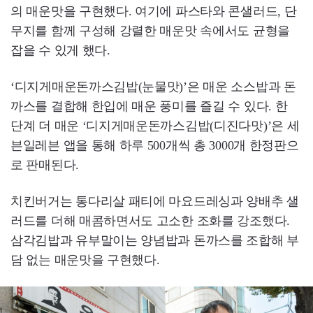
의 매운맛을 구현했다. 여기에 파스타와 콘샐러드, 단
무지를 함께 구성해 강렬한 매운맛 속에서도 균형을
잡을 수 있게 했다.
‘디지게매운돈까스김밥(눈물맛)’은 매운 소스밥과 돈
까스를 결합해 한입에 매운 풍미를 즐길 수 있다. 한
단계 더 매운 ‘디지게매운돈까스김밥(디진다맛)’은 세
븐일레븐 앱을 통해 하루 500개씩 총 3000개 한정판으
로 판매된다.
치킨버거는 통다리살 패티에 마요드레싱과 양배추 샐
러드를 더해 매콤하면서도 고소한 조화를 강조했다.
삼각김밥과 유부말이는 양념밥과 돈까스를 조합해 부
담 없는 매운맛을 구현했다.