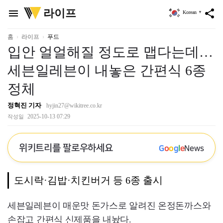
위
라이프
menu
share
Korean
▼
키
트
리
홈
라이프
푸드
입안 얼얼해질 정도로 맵다는데…
세븐일레븐이 내놓은 간편식 6종
정체
정혁진 기자
hyjin27@wikitree.co.kr
2025-10-13 07:29
작성일
위키트리를 팔로우하세요
G
o
o
g
l
e
News
도시락·김밥·치킨버거 등 6종 출시
세븐일레븐이 매운맛 돈가스로 알려진 온정돈까스와
손잡고 간편식 신제품을 내놨다.