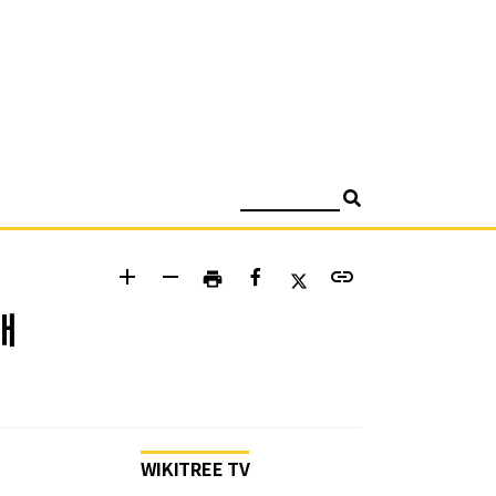
검색
add
remove
link
print
개
WIKITREE TV