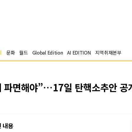
치
문화
월드
Global Edition
AI EDITION
지역취재본부
대 파면해야”…17일 탄핵소추안 공
언 내용