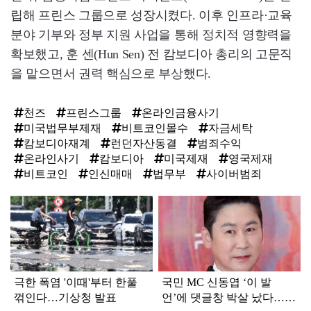
립해 프린스 그룹으로 성장시켰다. 이후 인프라·교육
분야 기부와 정부 지원 사업을 통해 정치적 영향력을
확보했고, 훈 센(Hun Sen) 전 캄보디아 총리의 고문직
을 맡으면서 권력 핵심으로 부상했다.
천즈
프린스그룹
온라인금융사기
미국법무부제재
비트코인몰수
자금세탁
캄보디아재계
런던자산동결
범죄수익
온라인사기
캄보디아
미국제재
영국제재
비트코인
인신매매
법무부
사이버범죄
탑
라
인
극한 폭염 '이때'부터 한풀
국민 MC 신동엽 ‘이 발
꺾인다…기상청 발표
언’에 댓글창 박살 났다…여