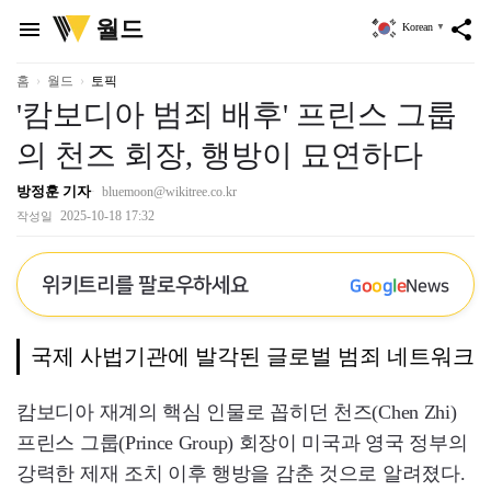
위
월드
menu
share
Korean
▼
키
트
리
홈
월드
토픽
'캄보디아 범죄 배후' 프린스 그룹
의 천즈 회장, 행방이 묘연하다
방정훈 기자
bluemoon@wikitree.co.kr
2025-10-18 17:32
작성일
위키트리를 팔로우하세요
G
o
o
g
l
e
News
국제 사법기관에 발각된 글로벌 범죄 네트워크
캄보디아 재계의 핵심 인물로 꼽히던 천즈(Chen Zhi)
프린스 그룹(Prince Group) 회장이 미국과 영국 정부의
강력한 제재 조치 이후 행방을 감춘 것으로 알려졌다.