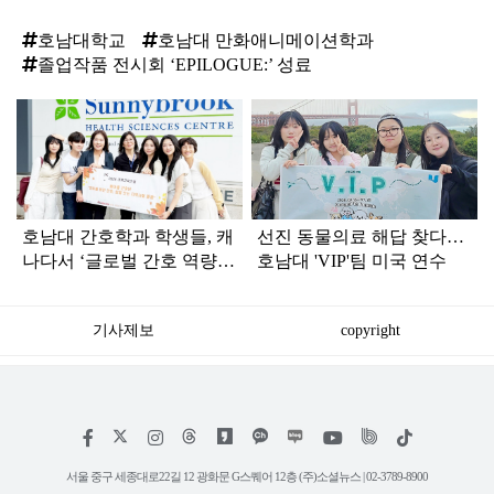
호남대학교
호남대 만화애니메이션학과
졸업작품 전시회 ‘EPILOGUE:’ 성료
탑
라
인
호남대 간호학과 학생들, 캐
선진 동물의료 해답 찾다…
나다서 ‘글로벌 간호 역량’
호남대 'VIP'팀 미국 연수
키웠다
기사제보
copyright
저
페
인
위
틱
작
이
스
키
톡
권
스
타
트
서울 중구 세종대로22길 12 광화문 G스퀘어 12층 (주)소셜뉴스 | 02-3789-8900
정
북
그
리