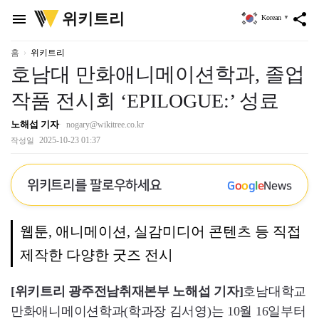
위
위키트리
menu
share
Korean
▼
키
트
리
홈
위키트리
호남대 만화애니메이션학과, 졸업
작품 전시회 ‘EPILOGUE:’ 성료
노해섭 기자
nogary@wikitree.co.kr
2025-10-23 01:37
작성일
위키트리를 팔로우하세요
G
o
o
g
l
e
News
웹툰, 애니메이션, 실감미디어 콘텐츠 등 직접
제작한 다양한 굿즈 전시
[위키트리 광주전남취재본부 노해섭 기자]
호남대학교
만화애니메이션학과(학과장 김서영)는 10월 16일부터