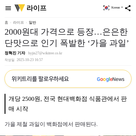
위
라이프
menu
share
Korean
▼
키
트
리
홈
라이프
일반
2000원대 가격으로 등장…은은한
단맛으로 인기 폭발한 ‘가을 과일’
정혁진 기자
hyjin27@wikitree.co.kr
2025-10-23 16:57
작성일
위키트리를 팔로우하세요
G
o
o
g
l
e
News
개당 2500원, 전국 현대백화점 식품관에서 판
매 시작
가을 제철 과일이 백화점에서 판매된다.