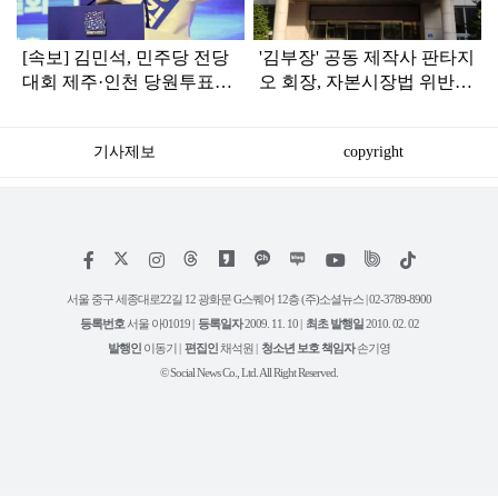
[속보] 김민석, 민주당 전당
'김부장' 공동 제작사 판타지
대회 제주·인천 당원투표서
오 회장, 자본시장법 위반
승리로 1위 탈환
혐의로 피소됐다
기사제보
copyright
저
페
인
위
틱
작
이
스
키
톡
권
스
타
트
서울 중구 세종대로22길 12 광화문 G스퀘어 12층 (주)소셜뉴스 | 02-3789-8900
정
북
그
리
보
등록번호
서울 아01019 |
등록일자
2009. 11. 10 |
최초 발행일
2010. 02. 02
램
유
튜
발행인
이동기 |
편집인
채석원 |
청소년 보호 책임자
손기영
브
© Social News Co., Ltd. All Right Reserved.