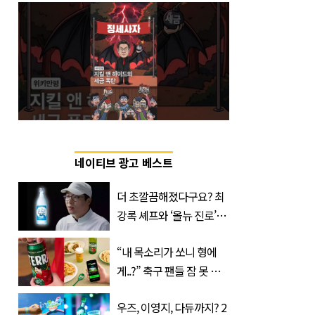
네이티브 광고 베스트
더 초깔끔해졌다구요? 최
강록 셰프와 ‘올뉴 진로’의
만남
“내 목소리가 쏘니 형에
게..?” 축구 팬들 잠 못 들
게 할 테라의 역대급 이벤
우즈, 이영지, 다듀까지? 2
트