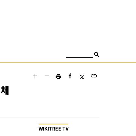
검색
add
remove
link
print
정체
WIKITREE TV