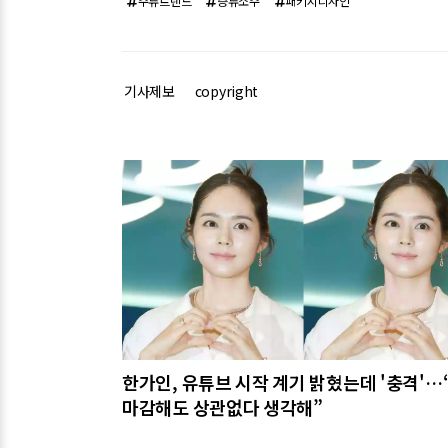
주류트렌드
증류소주
패키지디자인
기사제보
copyright
관련기사
한가인, 유튜브 시작 계기 밝혔는데 '충격'…
마감해도 상관없다 생각해”