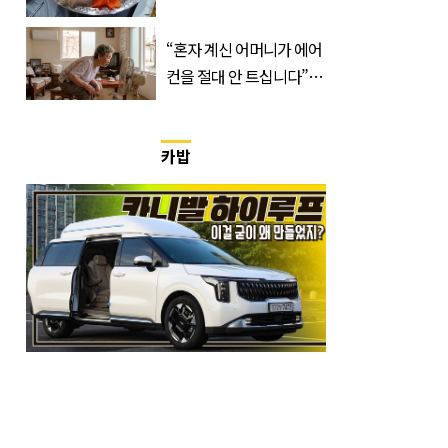
위험한 '진짜 이유'
“혼자 계신 어머니가 에어
컨을 절대 안 트십니다”…
반응 폭발한 사연의 정체
카밥