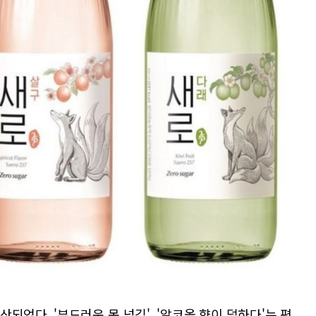
었다. '부드러운 목 넘김', '알코올 향이 덜하다'는 평