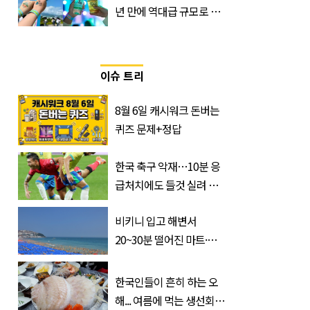
년 만에 역대급 규모로 돌
아온 ‘이슬라이브 페스티
벌’
이슈 트리
8월 6일 캐시워크 돈버는
퀴즈 문제+정답
한국 축구 악재…10분 응
급처치에도 들것 실려 이
송된 '한국 국가대표'
비키니 입고 해변서
20~30분 떨어진 마트·주
거지 이동 피서객 목격담
속출, 반응 폭발
한국인들이 흔히 하는 오
해... 여름에 먹는 생선회가