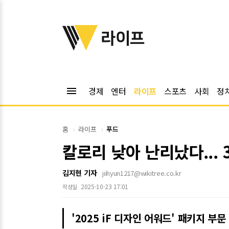
위키트리
라이프
menu
경제
엔터
라이프
스포츠
사회
정
홈
라이프
푸드
칼로리 낮아 난리났다... 
김지현 기자
jiihyun1217@wikitree.co.kr
2025-10-23 17:01
작성일
'2025 iF 디자인 어워드' 패키지 부문