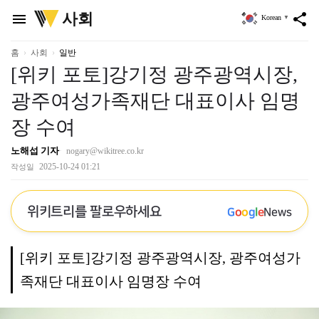
위
사회
menu
share
Korean
▼
키
트
리
홈
사회
일반
[위키 포토]강기정 광주광역시장,
광주여성가족재단 대표이사 임명
장 수여
노해섭 기자
nogary@wikitree.co.kr
2025-10-24 01:21
작성일
위키트리를 팔로우하세요
G
o
o
g
l
e
News
[위키 포토]강기정 광주광역시장, 광주여성가
족재단 대표이사 임명장 수여