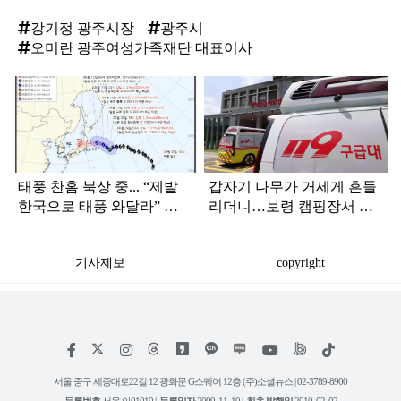
강기정 광주시장
광주시
오미란 광주여성가족재단 대표이사
탑
라
인
태풍 찬홈 북상 중... “제발
갑자기 나무가 거세게 흔들
한국으로 태풍 와달라” 말
리더니…보령 캠핑장서 일
나오는 이유
가족 등 7명 병원행
기사제보
copyright
저
페
인
위
틱
작
이
스
키
톡
권
스
타
트
서울 중구 세종대로22길 12 광화문 G스퀘어 12층 (주)소셜뉴스 | 02-3789-8900
정
북
그
리
보