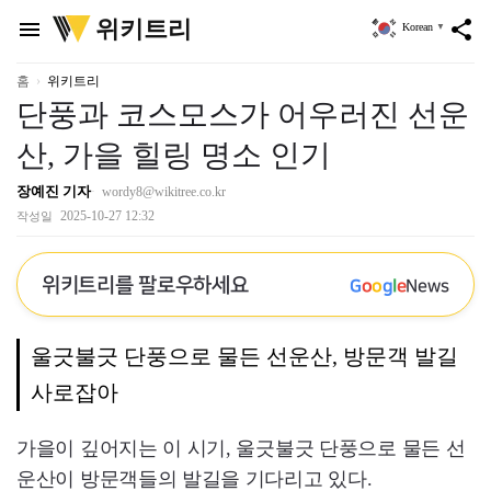
위
위키트리
menu
share
Korean
▼
키
트
리
홈
위키트리
단풍과 코스모스가 어우러진 선운
산, 가을 힐링 명소 인기
장예진 기자
wordy8@wikitree.co.kr
2025-10-27 12:32
작성일
위키트리를 팔로우하세요
G
o
o
g
l
e
News
울긋불긋 단풍으로 물든 선운산, 방문객 발길
사로잡아
가을이 깊어지는 이 시기, 울긋불긋 단풍으로 물든 선
운산이 방문객들의 발길을 기다리고 있다.