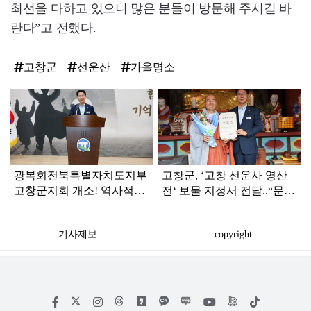
최선을 다하고 있으니 많은 분들이 방문해 주시길 바
란다”고 전했다.
고창군
선운산
가을명소
탑
라
인
광복회전북특별자치도지부
고창군, ‘고창 선운사 영산
고창군지회 개소! 역사적인
전‘ 보물 지정서 전달..“문화
첫걸음
유산 제 가치 찾도록 총력”
기사제보
copyright
저
페
인
위
틱
작