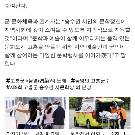
수여된다.
군 문화체육과 관계자는 “송수권 시인의 문학정신이
지역사회에 깊이 스며들 수 있도록 지속적으로 지원할
것”이라며 “문학과 예술이 함께 어우러지는 품격 있는
문화도시 고흥을 만들기 위해 지역 예술인과 군민이
함께 참여하는 다양한 문학행사를 이어가겠다”고 말
했다.
고흥군 #물염(勿染)의 노래
공영민 고흥군수
제9회 고흥군 송수권 시문학상’의 본상
탑
라
인
갑자기 ‘뚝’…내일 화요일
불쌍해서 어쩌나... 숨진 11