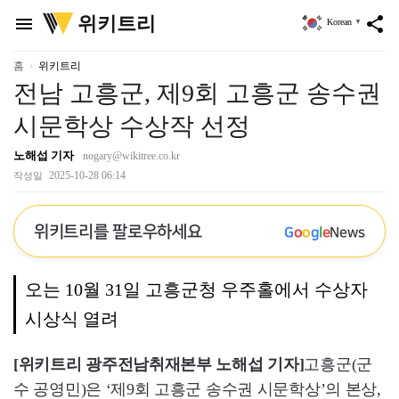
위
위키트리
menu
share
Korean
▼
키
트
리
홈
위키트리
전남 고흥군, 제9회 고흥군 송수권
시문학상 수상작 선정
노해섭 기자
nogary@wikitree.co.kr
2025-10-28 06:14
작성일
위키트리를 팔로우하세요
G
o
o
g
l
e
News
오는 10월 31일 고흥군청 우주홀에서 수상자
시상식 열려
[위키트리 광주전남취재본부 노해섭 기자]
고흥군(군
수 공영민)은 ‘제9회 고흥군 송수권 시문학상’의 본상,