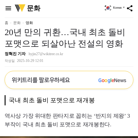
위
문화
menu
share
Korean
▼
키
트
리
홈
문화
영화
20년 만의 귀환…국내 최초 돌비
포맷으로 되살아난 전설의 영화
정혁진 기자
hyjin27@wikitree.co.kr
2025-10-29 12:01
작성일
위키트리를 팔로우하세요
G
o
o
g
l
e
News
국내 최초 돌비 포맷으로 재개봉
역사상 가장 위대한 판타지로 꼽히는 ‘반지의 제왕’ 3
부작이 국내 최초 돌비 포맷으로 재개봉한다.