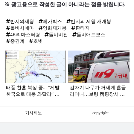
※ 광고용으로 작성한 글이 아니라는 점을 밝힙니다.
반지의제왕
메가박스
반지의 제왕 재개봉
돌비시네마
영화재개봉
판타지
4K리마스터링
돌비비전
돌비애트모스
중간계
호빗
탑
라
인
태풍 찬홈 북상 중... “제발
갑자기 나무가 거세게 흔들
한국으로 태풍 와달라” 말
리더니…보령 캠핑장서 일
나오는 이유
가족 등 7명 병원행
기사제보
copyright