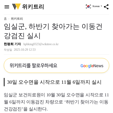
위
위키트리
menu
share
Korean
▼
키
트
리
홈
위키트리
임실군, 하반기 찾아가는 이동건
강검진 실시
한평희 기자
hphking0323@wikitree.co.kr
2025-10-29 12:53
작성일
위키트리를 팔로우하세요
G
o
o
g
l
e
News
30일 오수면을 시작으로 11월 6일까지 실시
임실군 보건의료원이 10월 30일 오수면을 시작으로 11
월 6일까지 이동검진 차량으로 ‘하반기 찾아가는 이동
건강검진’을 실시한다.