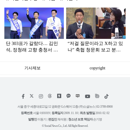
탑
라
인
단 303표가 갈랐다… 김민
“저걸 질문이라고 X하고 있
석, 정청래 고향 충청서 승
나” 축협 청문회 보고 분노
리 “혁신에 대한 요구”
한 축구해설위원
기사제보
copyright
저
페
인
위
틱
작
이
스
키
톡
권
스
타
트
서울 중구 세종대로22길 12 광화문 G스퀘어 12층 (주)소셜뉴스 | 02-3789-8900
정
북
그
리
보
등록번호
서울 아01019 |
등록일자
2009. 11. 10 |
최초 발행일
2010. 02. 02
램
유
튜
발행인
이동기 |
편집인
채석원 |
청소년 보호 책임자
손기영
브
© Social News Co., Ltd. All Right Reserved.