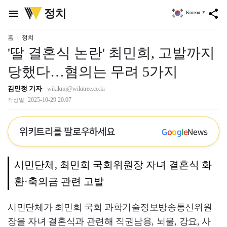
위
정치
menu
share
Korean
▼
키
트
리
홈
정치
'딸 결혼식 논란' 최민희, 고발까지
당했다…혐의는 무려 5가지
김민정 기자
wikikmj@wikitree.co.kr
2025-10-29 20:07
작성일
위키트리를 팔로우하세요
G
o
o
g
l
e
News
시민단체, 최민희 국회위원장 자녀 결혼식 화
환·축의금 관련 고발
시민단체가 최민희 국회 과학기술정보방송통신위원
장을 자녀 결혼식과 관련해 직권남용, 뇌물, 강요, 사