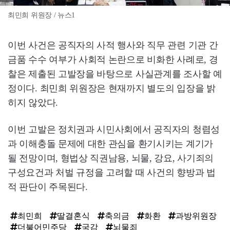
최민희 위원장 / 뉴스1
이번 사건은 공직자의 사적 행사와 직무 관련 기관 간
금품 수수 여부가 사회적 논란으로 비화한 사례로, 경
찰은 제출된 고발장을 바탕으로 사실관계를 조사할 예
정이다. 최민희 위원장은 현재까지 별도의 입장을 밝
히지 않았다.
이번 고발은 정치권과 시민사회에서 공직자의 청렴성
과 이해충돌 문제에 대한 관심을 환기시키는 계기가
될 전망이며, 형법상 직권남용, 뇌물, 강요, 사기죄의
구성요건과 처벌 규정을 고려할 때 사건의 향방과 법
적 판단이 주목된다.
최민희
딸결혼식
축의금
화환
과방위원장
더불어민주당
국감
뇌물죄