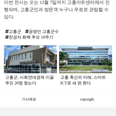
이번 전시는 오는 12월 7일까지 고흥아트센터에서 진
행되며, 고흥군민과 방문객 누구나 무료로 관람할 수
있다.
고흥군
공영민 고흥군수
천경자 화백 추모 10주기
탑
라
인
고흥군, 사회연대경제 이끌
고흥 축산의 미래, 스마트
주민 20명 찾는다
ICT로 새 판 짠다
기사제보
copyright