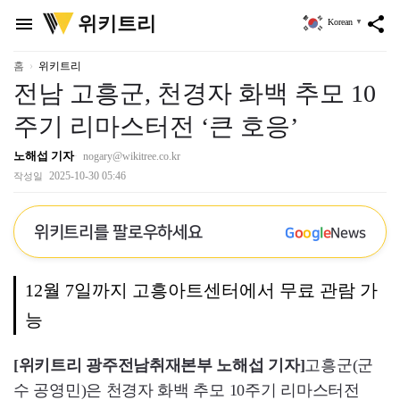
위
위키트리
menu
share
Korean
▼
키
트
리
홈
위키트리
전남 고흥군, 천경자 화백 추모 10
주기 리마스터전 ‘큰 호응’
노해섭 기자
nogary@wikitree.co.kr
2025-10-30 05:46
작성일
위키트리를 팔로우하세요
G
o
o
g
l
e
News
12월 7일까지 고흥아트센터에서 무료 관람 가
능
[위키트리 광주전남취재본부 노해섭 기자]
고흥군(군
수 공영민)은 천경자 화백 추모 10주기 리마스터전