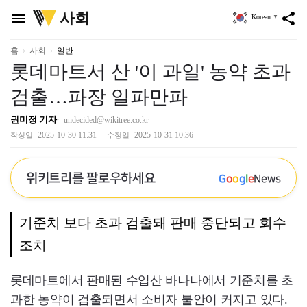
위
사회
menu
share
Korean
▼
키
트
리
홈
사회
일반
롯데마트서 산 '이 과일' 농약 초과
검출…파장 일파만파
권미정 기자
undecided@wikitree.co.kr
2025-10-30 11:31
2025-10-31 10:36
작성일
수정일
위키트리를 팔로우하세요
G
o
o
g
l
e
News
기준치 보다 초과 검출돼 판매 중단되고 회수
조치
롯데마트에서 판매된 수입산 바나나에서 기준치를 초
과한 농약이 검출되면서 소비자 불안이 커지고 있다.