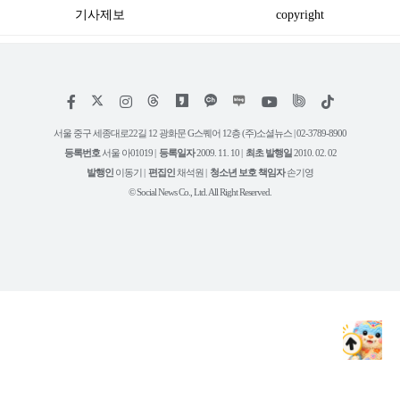
기사제보
copyright
저
페
인
위
틱
작
이
스
키
톡
권
스
타
트
서울 중구 세종대로22길 12 광화문 G스퀘어 12층 (주)소셜뉴스 | 02-3789-8900
정
북
그
리
보
등록번호
서울 아01019 |
등록일자
2009. 11. 10 |
최초 발행일
2010. 02. 02
램
유
튜
발행인
이동기 |
편집인
채석원 |
청소년 보호 책임자
손기영
브
© Social News Co., Ltd. All Right Reserved.