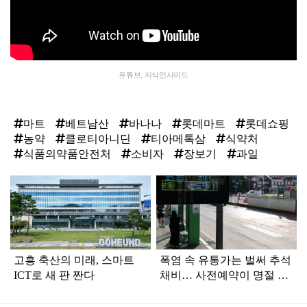
유튜브, 지식인사이드
마트
베트남산
바나나
롯데마트
롯데쇼핑
농약
클로티아니딘
티아메톡삼
식약처
식품의약품안전처
소비자
장보기
과일
탑
라
인
고흥 축산의 미래, 스마트
폭염 속 유통가는 벌써 추석
ICT로 새 판 짠다
채비… 사전예약이 명절 대
목 됐다