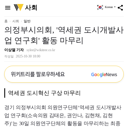
위
사회
menu
share
Korean
▼
키
트
리
홈
사회
일반
의정부시의회, '역세권 도시개발사
업 연구회' 활동 마무리
이상열 기자
sylee@wikitree.co.kr
2025-10-30 18:00
작성일
위키트리를 팔로우하세요
G
o
o
g
l
e
News
역세권 도시혁신 구상 마무리
경기 의정부시의회 의원연구단체‘역세권 도시개발사
업 연구회(소속의원 김태은, 권안나, 김현채, 김현
주)’는 30일 의원연구단체의 활동을 마무리하는 최종