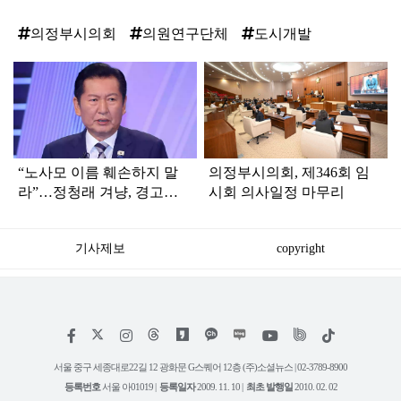
의정부시의회
의원연구단체
도시개발
탑
라
인
“노사모 이름 훼손하지 말
의정부시의회, 제346회 임
라”…정청래 겨냥, 경고장
시회 의사일정 마무리
세게 날린 인물 정체
기사제보
copyright
저
페
인
위
틱
작
이
스
키
톡
권
스
타
트
서울 중구 세종대로22길 12 광화문 G스퀘어 12층 (주)소셜뉴스 | 02-3789-8900
정
북
그
리
보
등록번호
서울 아01019 |
등록일자
2009. 11. 10 |
최초 발행일
2010. 02. 02
램
유