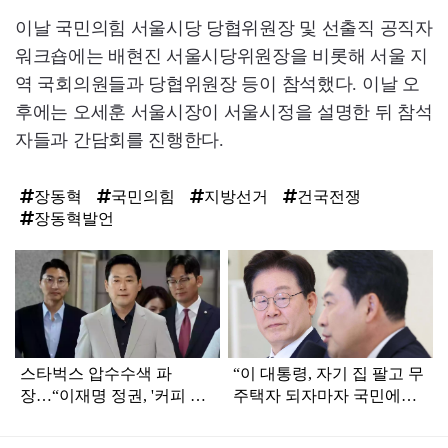
이날 국민의힘 서울시당 당협위원장 및 선출직 공직자
워크숍에는 배현진 서울시당위원장을 비롯해 서울 지
역 국회의원들과 당협위원장 등이 참석했다. 이날 오
후에는 오세훈 서울시장이 서울시정을 설명한 뒤 참석
자들과 간담회를 진행한다.
장동혁
국민의힘
지방선거
건국전쟁
장동혁발언
탑
라
인
스타벅스 압수수색 파
“이 대통령, 자기 집 팔고 무
장…“이재명 정권, '커피 한
주택자 되자마자 국민에게
잔의 자유'까지 박탈하려
세금폭탄 안겨”
해”