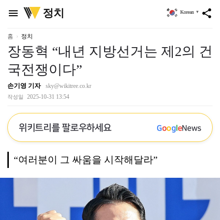
위
정치
menu
share
Korean
▼
키
트
리
홈
정치
장동혁 “내년 지방선거는 제2의 건
국전쟁이다”
손기영 기자
sky@wikitree.co.kr
2025-10-31 13:54
작성일
위키트리를 팔로우하세요
G
o
o
g
l
e
News
“여러분이 그 싸움을 시작해달라”