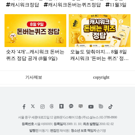
캐시워크정답
캐시워크돈버는퀴즈정답
11월3일
탑
라
인
숫자 '4개'...캐시워크 돈버는
오늘도 맞춰야지… 8월 8일
퀴즈 정답 공개 (8월 9일)
캐시워크 '돈버는 퀴즈' 정답
공개
기사제보
copyright
저
페
인
위
틱
작
이
스
키
톡
권
스
타
트
서울 중구 세종대로22길 12 광화문 G스퀘어 12층 (주)소셜뉴스 | 02-3789-8900
정
북
그
리
보
등록번호
서울 아01019 |
등록일자
2009. 11. 10 |
최초 발행일
2010. 02. 02
램
유
튜
발행인
이동기 |
편집인
채석원 |
청소년 보호 책임자
손기영