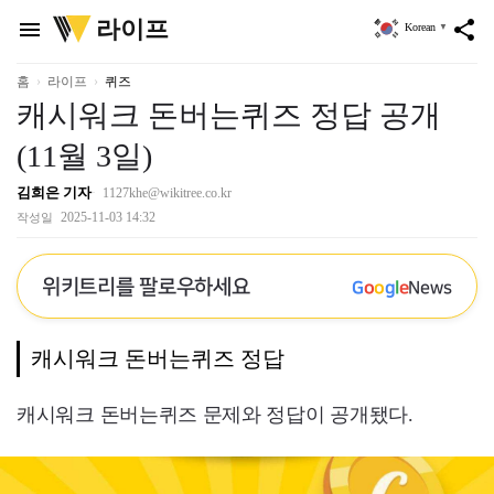
위
라이프
menu
share
Korean
▼
키
트
리
홈
라이프
퀴즈
캐시워크 돈버는퀴즈 정답 공개
(11월 3일)
김희은 기자
1127khe@wikitree.co.kr
2025-11-03 14:32
작성일
위키트리를 팔로우하세요
G
o
o
g
l
e
News
캐시워크 돈버는퀴즈 정답
캐시워크 돈버는퀴즈 문제와 정답이 공개됐다.