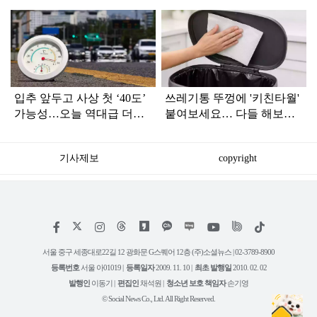
탑
라
인
입추 앞두고 사상 첫 ‘40도’
쓰레기통 뚜껑에 '키친타월'
가능성…오늘 역대급 더위
붙여보세요… 다들 해보라
절정
던 이유가 있었네요
기사제보
copyright
저
페
인
위
틱
작
이
스
키
톡
권
스
타
트
서울 중구 세종대로22길 12 광화문 G스퀘어 12층 (주)소셜뉴스 | 02-3789-8900
정
북
그
리
보
등록번호
서울 아01019 |
등록일자
2009. 11. 10 |
최초 발행일
2010. 02. 02
램
유
튜
발행인
이동기 |
편집인
채석원 |
청소년 보호 책임자
손기영
브
© Social News Co., Ltd. All Right Reserved.