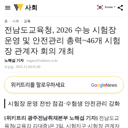
위
사회
menu
share
Korean
▼
키
트
리
홈
사회
교육
전남도교육청, 2026 수능 시험장
운영 및 안전관리 총력~46개 시험
장 관계자 회의 개최
노해섭 기자
nogary@wikitree.co.kr
2025-11-04 03:40
작성일
위키트리를 팔로우하세요
G
o
o
g
l
e
News
시험장 운영 전반 점검·수험생 안전관리 강화
[위키트리 광주전남취재본부 노해섭 기자]
전남도교
육청(교육감 김대중)은 3일, 시험지구·시험장 관계자