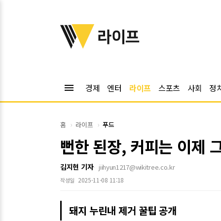
위키트리
라이프
menu
경제
엔터
라이프
스포츠
사회
정
홈
라이프
푸드
뻔한 된장, 커피는 이제 
김지현 기자
jiihyun1217@wikitree.co.kr
2025-11-08 11:18
작성일
돼지 누린내 제거 꿀팁 공개