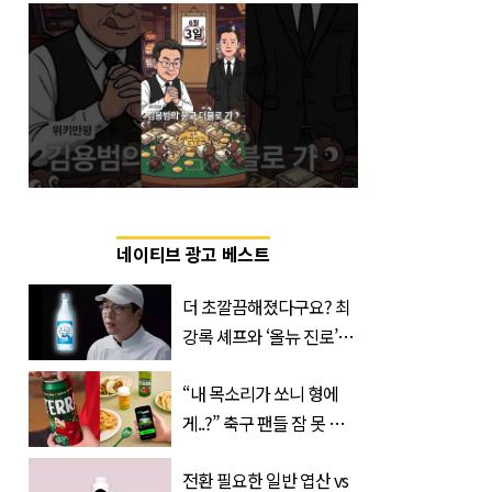
네이티브 광고 베스트
더 초깔끔해졌다구요? 최
강록 셰프와 ‘올뉴 진로’의
만남
“내 목소리가 쏘니 형에
게..?” 축구 팬들 잠 못 들
게 할 테라의 역대급 이벤
전환 필요한 일반 엽산 vs
트