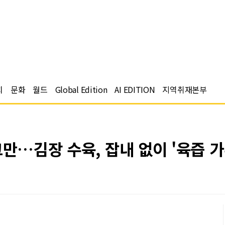
치
문화
월드
Global Edition
AI EDITION
지역취재본부
그만…김장 수육, 잡내 없이 '육즙 