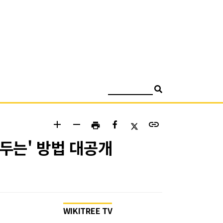
검색
add
remove
link
print
가두는' 방법 대공개
WIKITREE TV