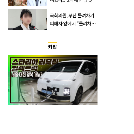
한의사”
국회의원, 부산 돌려차기
피해자 앞에서 “돌려차기
한 번 하죠?”
카밥