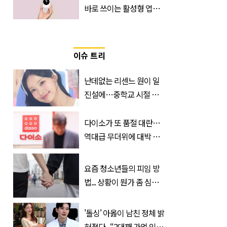
바로 쓰이는 활성형 엽
산… 차이는?
‘Quatrefolic®’ 주목
이슈 트리
난데없는 리센느 원이 일
진설에…중학교 시절 담
임교사까지 등장
다이소가 또 품절 대란…
역대급 무더위에 대박 난
'초가성비 템'
요즘 청소년들의 피임 방
법... 상황이 뭔가 좀 심각
한 것 같다
'돌싱' 아옳이 남친 정체 밝
혀졌다...“2대째 가업 잇는