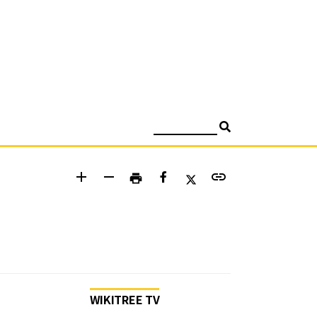
검색
add
remove
link
print
WIKITREE TV