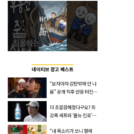
네이티브 광고 베스트
“보자마자 감탄밖에 안 나
옴” 공개 직후 반응 터진
진로 뷔 캠페인 영상
더 초깔끔해졌다구요? 최
강록 셰프와 ‘올뉴 진로’의
만남
“내 목소리가 쏘니 형에