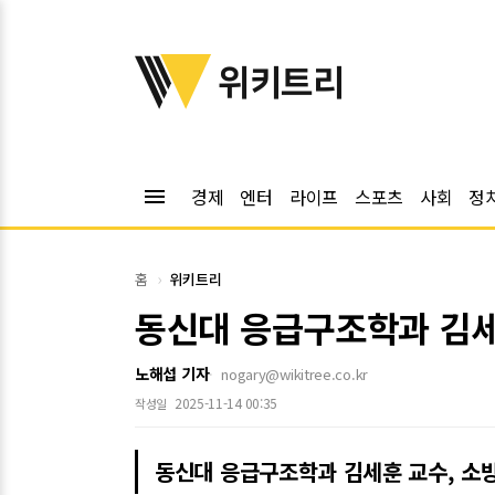
위키트리
위키트리
menu
경제
엔터
라이프
스포츠
사회
정
홈
위키트리
동신대 응급구조학과 김세
노해섭 기자
nogary@wikitree.co.kr
2025-11-14 00:35
작성일
동신대 응급구조학과 김세훈 교수, 소