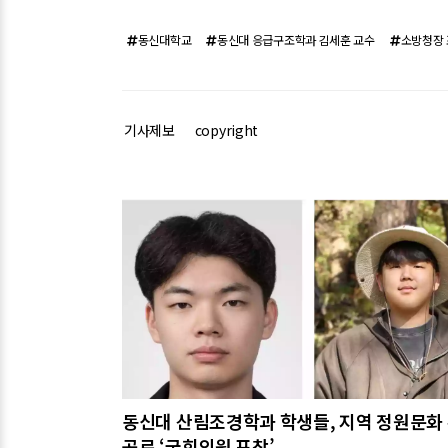
동신대학교
동신대 응급구조학과 김세훈 교수
소방청장
기사제보
copyright
관련기사
동신대 산림조경학과 학생들, 지역 정원문화
공로 ‘국회의원 표창’