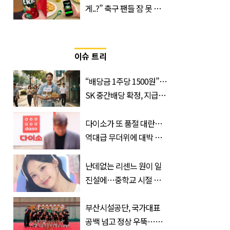
게..?” 축구 팬들 잠 못 들
게 할 테라의 역대급 이벤
트
이슈 트리
“배당금 1주당 1500원”…
SK 중간배당 확정, 지급일
과 대상은?
다이소가 또 품절 대란…
역대급 무더위에 대박 난
'초가성비 템'
난데없는 리센느 원이 일
진설에…중학교 시절 담
임교사까지 등장
부산시설공단, 국가대표
공백 넘고 정상 우뚝…디