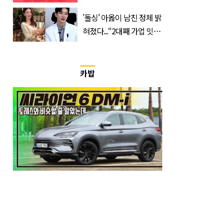
비전리그 우승컵 품었다
'돌싱' 아옳이 남친 정체 밝
혀졌다...“2대째 가업 잇는
한의사”
카밥