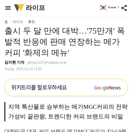
위
라이프
menu
share
Korean
▼
키
트
리
홈
라이프
푸드
출시 두 달 만에 대박…'75만개' 폭
발적 반응에 판매 연장하는 메가
커피 '화제의 메뉴'
김지현 기자
jiihyun1217@wikitree.co.kr
2025-11-14 11:05
작성일
위키트리를 팔로우하세요
G
o
o
g
l
e
News
지역 특산물로 승부하는 메가MGC커피의 전략
가성비 끝판왕, 트렌디한 커피 브랜드의 비밀
대한민국 대표 커피 브랜드 메가MGC커피가 지난 9월