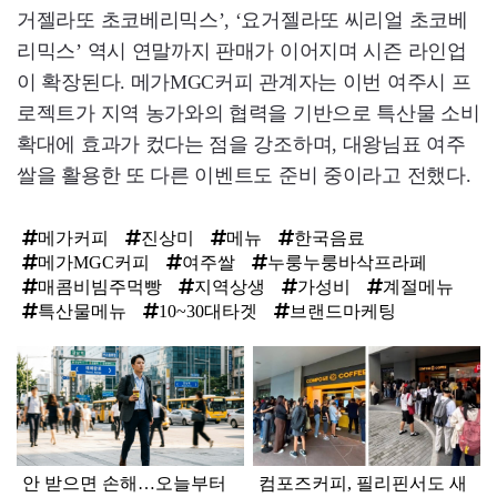
거젤라또 초코베리믹스’, ‘요거젤라또 씨리얼 초코베
리믹스’ 역시 연말까지 판매가 이어지며 시즌 라인업
이 확장된다. 메가MGC커피 관계자는 이번 여주시 프
로젝트가 지역 농가와의 협력을 기반으로 특산물 소비
확대에 효과가 컸다는 점을 강조하며, 대왕님표 여주
쌀을 활용한 또 다른 이벤트도 준비 중이라고 전했다.
메가커피
진상미
메뉴
한국음료
메가MGC커피
여주쌀
누룽누룽바삭프라페
매콤비빔주먹빵
지역상생
가성비
계절메뉴
특산물메뉴
10~30대타겟
브랜드마케팅
탑
라
인
안 받으면 손해…오늘부터
컴포즈커피, 필리핀서도 새