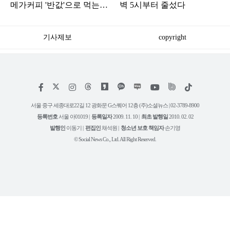
메가커피 '반값'으로 먹는
벽 5시부터 줄섰다
'방법'
기사제보
copyright
저
페
인
위
틱
작
이
스
키
톡
권
스
타
트
서울 중구 세종대로22길 12 광화문 G스퀘어 12층 (주)소셜뉴스 | 02-3789-8900
정
북
그
리
보
등록번호
서울 아01019 |
등록일자
2009. 11. 10 |
최초 발행일
2010. 02. 02
램
유
튜
발행인
이동기 |
편집인
채석원 |
청소년 보호 책임자
손기영
브
© Social News Co., Ltd. All Right Reserved.