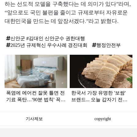
하는 선도적 모델을 구축했다는 데 의미가 있다”라며,
“앞으로도 국민 불편을 줄이고 규제로부터 자유로운
대한민국을 만드는 데 앞장서겠다.”라고 밝혔다.
신안군 #김대인 신안군수 권한대행
2025년 규제혁신 우수사례 경진대회
행정안전부
탑
라
인
폭염에 에어컨 잘못 틀면 전
한국서 가장 유명한 '보쌈'
기료 폭탄…'90분 법칙' 꼭
브랜드... 오늘 갑자기 전해
확인하세요
진 안 좋은 소식
기사제보
copyright