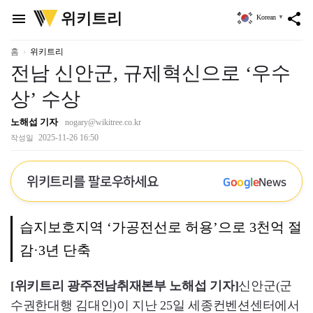
위
위키트리
menu
share
Korean
▼
키
트
리
홈
위키트리
전남 신안군, 규제혁신으로 ‘우수
상’ 수상
노해섭 기자
nogary@wikitree.co.kr
2025-11-26 16:50
작성일
위키트리를 팔로우하세요
G
o
o
g
l
e
News
습지보호지역 ‘가공전선로 허용’으로 3천억 절
감·3년 단축
[위키트리 광주전남취재본부 노해섭 기자]
신안군(군
수권한대행 김대인)이 지난 25일 세종컨벤션센터에서