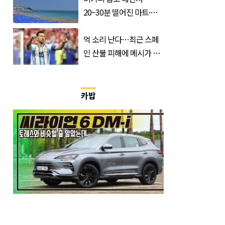
20~30분 떨어진 마트·주
거지 이동 피서객 목격담
속출, 반응 폭발
억 소리 난다…최근 스페
인 산불 피해에 메시가 기
부한 '금액'
카밥