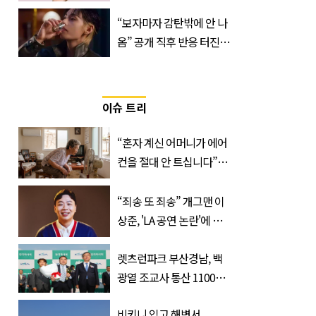
산… 차이는?
“보자마자 감탄밖에 안 나
‘Quatrefolic®’ 주목
옴” 공개 직후 반응 터진
진로 뷔 캠페인 영상
이슈 트리
“혼자 계신 어머니가 에어
컨을 절대 안 트십니다”…
반응 폭발한 사연의 정체
“죄송 또 죄송” 개그맨 이
상준, 'LA 공연 논란'에 고
개 숙였다…무슨 일
렛츠런파크 부산경남, 백
광열 조교사 통산 1100
승…부경 역사 새로 썼다
비키니 입고 해변서