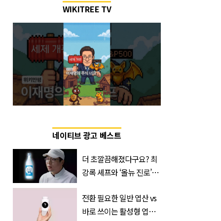
WIKITREE TV
네이티브 광고 베스트
더 초깔끔해졌다구요? 최
강록 셰프와 ‘올뉴 진로’의
만남
전환 필요한 일반 엽산 vs
바로 쓰이는 활성형 엽