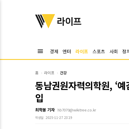
위키트리
라이프
menu
경제
엔터
라이프
스포츠
사회
정
홈
라이프
건강
동남권원자력의학원, ‘예감
입
최학봉 기자
hb7070@wikitree.co.kr
2025-11-27 23:19
작성일