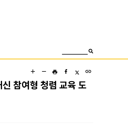
검색
add
remove
link
print
대신 참여형 청렴 교육 도