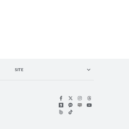
keyboard_arrow_down
SITE
위키트리 페이스북
위키트리 인스타그램
위키트리 유튜브
위키트리 틱톡