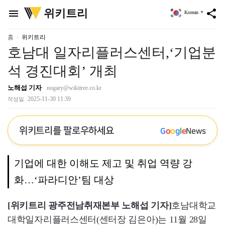
위
위키트리
menu
share
Korean
▼
키
트
리
홈
위키트리
호남대 일자리플러스센터,‘기업분
석 경진대회’ 개최
노해섭 기자
nogary@wikitree.co.kr
2025-11-30 11:39
작성일
위키트리를 팔로우하세요
G
o
o
g
l
e
News
기업에 대한 이해도 제고 및 취업 역량 강
화…‘파라디안’팀 대상
[위키트리 광주전남취재본부 노해섭 기자]
호남대학교
대학일자리플러스센터(센터장 김은아)는 11월 28일