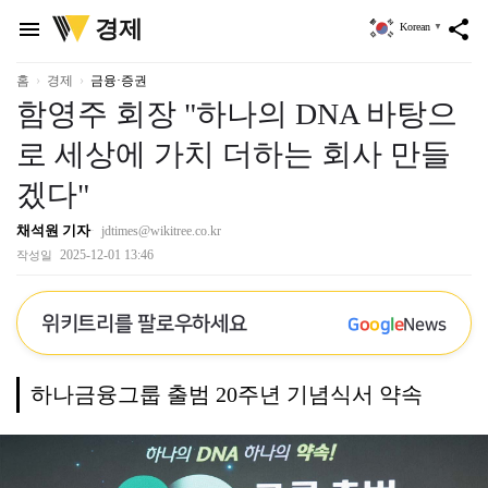
위
경제
menu
share
Korean
▼
키
트
리
홈
경제
금융·증권
함영주 회장 "하나의 DNA 바탕으
로 세상에 가치 더하는 회사 만들
겠다"
채석원 기자
jdtimes@wikitree.co.kr
2025-12-01 13:46
작성일
위키트리를 팔로우하세요
G
o
o
g
l
e
News
하나금융그룹 출범 20주년 기념식서 약속