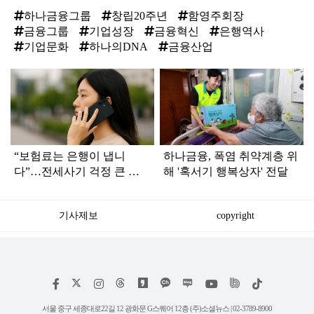
하나금융그룹
창립20주년
함영주회장
금융그룹
기업성장
금융혁신
은행역사
기업문화
하나의DNA
금융산업
탑
라
인
“보험료는 은행이 냅니
하나금융, 폭염 취약계층 위
다”…전세사기 걱정 큰 청
해 '혹서기 행복상자' 전달
년들 희소식
기사제보
copyright
저
페
인
위
틱
작
이
스
키
톡
권
스
타
트
서울 중구 세종대로22길 12 광화문 G스퀘어 12층 (주)소셜뉴스 | 02-3789-8900
정