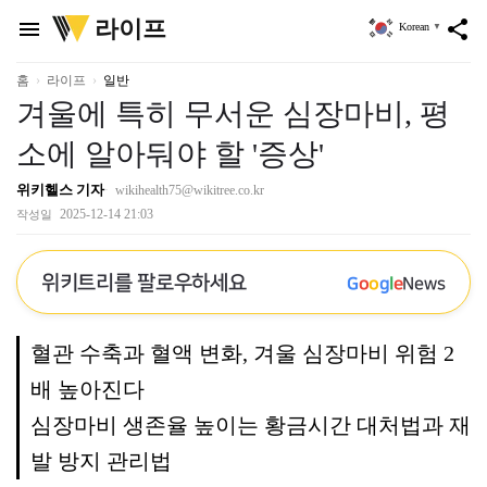
위
라이프
menu
share
Korean
▼
키
트
리
홈
라이프
일반
겨울에 특히 무서운 심장마비, 평
소에 알아둬야 할 '증상'
위키헬스 기자
wikihealth75@wikitree.co.kr
2025-12-14 21:03
작성일
위키트리를 팔로우하세요
G
o
o
g
l
e
News
혈관 수축과 혈액 변화, 겨울 심장마비 위험 2
배 높아진다
심장마비 생존율 높이는 황금시간 대처법과 재
발 방지 관리법