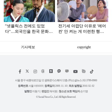
라
인
"넷플릭스 전에도 있었
전기세 아깝단 이유로 '에어
다"…외국인을 한국 문화에
컨' 안 켜는 게 미련한 행동
빠지게 만든 1세대 K드라마
인 이유
기사제보
copyright
저
페
인
위
틱
작
이
스
키
톡
권
스
타
트
서울 중구 세종대로22길 12 광화문 G스퀘어 12층 (주)소셜뉴스 | 02-3789-8900
정
북
그
리
보
등록번호
서울 아01019 |
등록일자
2009. 11. 10 |
최초 발행일
2010. 02. 02
램
유
튜
발행인
이동기 |
편집인
채석원 |
청소년 보호 책임자
손기영
브
© Social News Co., Ltd. All Right Reserved.