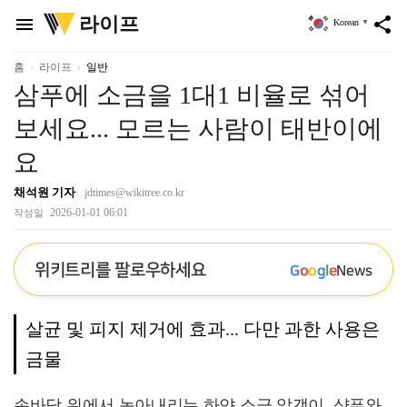
위
라이프
menu
share
Korean
▼
키
트
리
홈
라이프
일반
삼푸에 소금을 1대1 비율로 섞어
보세요... 모르는 사람이 태반이에
요
채석원 기자
jdtimes@wikitree.co.kr
2026-01-01 06:01
작성일
위키트리를 팔로우하세요
G
o
o
g
l
e
News
살균 및 피지 제거에 효과... 다만 과한 사용은
금물
손바닥 위에서 녹아내리는 하얀 소금 알갱이. 샴푸와