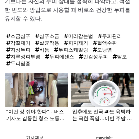
기보다는 자신의 두피 상태를 정확히 파악하고, 적절
한 빈도와 방법으로 사용할 때 비로소 건강한 두피를
유지할 수 있다.
소금샴푸
샴푸소금
머리감는법
두피관리
각질제거
살균작용
피지제거
혈액순환
지성두피
비듬
두피스케일링
모낭염
지루성피부염
두피에센스
민감성두피
탈모
두피염증
탑
라
인
“이건 상 줘야 한다”…버스
입추에도 전국 40도 육박하
기사도 감동한 청소 노동자
는 극한 폭염…이번 주말 날
의 '직업 정신' (+사진)
씨는?
기사제보
copyright