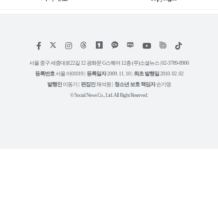
저
페
인
위
틱
작
이
스
키
톡
권
스
타
트
서울 중구 세종대로22길 12 광화문 G스퀘어 12층 (주)소셜뉴스 | 02-3789-8900
정
북
그
리
보
등록번호
서울 아01019 |
등록일자
2009. 11. 10 |
최초 발행일
2010. 02. 02
램
유
튜
발행인
이동기 |
편집인
채석원 |
청소년 보호 책임자
손기영
브
© Social News Co., Ltd. All Right Reserved.