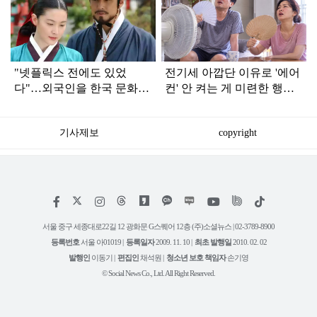
라
인
"넷플릭스 전에도 있었
전기세 아깝단 이유로 '에어
다"…외국인을 한국 문화에
컨' 안 켜는 게 미련한 행동
빠지게 만든 1세대 K드라마
인 이유
기사제보
copyright
저
페
인
위
틱
작
이
스
키
톡
권
스
타
트
서울 중구 세종대로22길 12 광화문 G스퀘어 12층 (주)소셜뉴스 | 02-3789-8900
정
북
그
리
보
등록번호
서울 아01019 |
등록일자
2009. 11. 10 |
최초 발행일
2010. 02. 02
램
유
튜
발행인
이동기 |
편집인
채석원 |
청소년 보호 책임자
손기영
브
© Social News Co., Ltd. All Right Reserved.