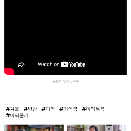
유튜브, 양장금주부
겨울
반찬
미역
미역국
미역볶음
미역줄기
탑