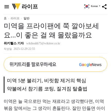
위
라이프
menu
share
Korean
▼
키
트
리
홈
라이프
일반
미역을 프라이팬에 쭉 깔아보세
요...이 좋은 걸 왜 몰랐을까요
위키헬스 기자
wikihealth75@wikitree.co.kr
2025-12-29 22:55
작성일
위키트리를 팔로우하세요
G
o
o
g
l
e
News
미역 5분 불리기, 비릿함 제거의 핵심
약불에서 참기름 코팅, 질겨짐 탈출법
미역은 늘 국으로만 먹는 재료라고 생각했다면, 미역
볶음 앞에서는 그 생각이 흔들린다. 잘만 만들면 아이