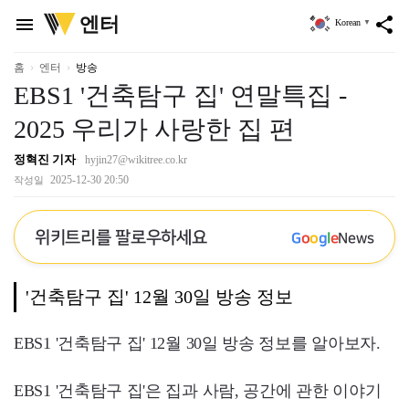
위
엔터
menu
share
Korean
▼
키
트
리
홈
엔터
방송
EBS1 '건축탐구 집' 연말특집 -
2025 우리가 사랑한 집 편
정혁진 기자
hyjin27@wikitree.co.kr
2025-12-30 20:50
작성일
위키트리를 팔로우하세요
G
o
o
g
l
e
News
'건축탐구 집' 12월 30일 방송 정보
EBS1 '건축탐구 집' 12월 30일 방송 정보를 알아보자.
EBS1 '건축탐구 집'은 집과 사람, 공간에 관한 이야기