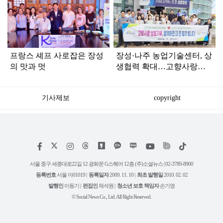
라
인
프랑스 셰프 사로잡은 장성
장성·나주 농업기술센터, 상
의 맛과 멋
생협력 확대…고향사랑기
부로 지역발전 응원
기사제보
copyright
저
페
인
위
틱
작
이
스
키
톡
권
스
타
트
서울 중구 세종대로22길 12 광화문 G스퀘어 12층 (주)소셜뉴스 | 02-3789-8900
정
북
그
리
보
등록번호
서울 아01019 |
등록일자
2009. 11. 10 |
최초 발행일
2010. 02. 02
램
유
튜
발행인
이동기 |
편집인
채석원 |
청소년 보호 책임자
손기영
브
© Social News Co., Ltd. All Right Reserved.