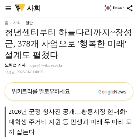
위
사회
menu
share
Korean
▼
키
트
리
홈
사회
일반
청년센터부터 하늘다리까지~장성
군, 378개 사업으로 '행복한 미래'
설계도 펼쳤다
노해섭 기자
nogary@wikitree.co.kr
2026-01-01 00:03
작성일
위키트리를 팔로우하세요
G
o
o
g
l
e
News
2026년 군정 청사진 공개…황룡시장 현대화·
대학생 주거비 지원 등 민생과 미래 두 마리 토
끼 잡는다