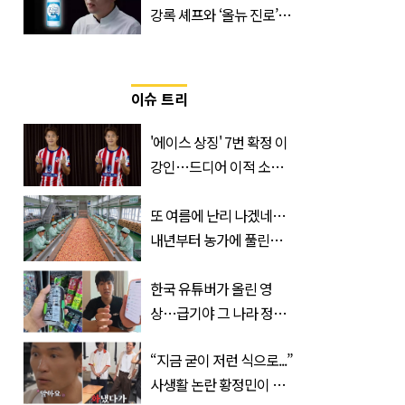
강록 셰프와 ‘올뉴 진로’의
만남
이슈 트리
'에이스 상징' 7번 확정 이
강인…드디어 이적 소감
입 열었다
또 여름에 난리 나겠네…
내년부터 농가에 풀린다는
'신품종' 한국 과일
한국 유튜버가 올린 영
상…급기야 그 나라 정부
가 실제로 움직였다
“지금 굳이 저런 식으로...”
사생활 논란 황정민이 곧