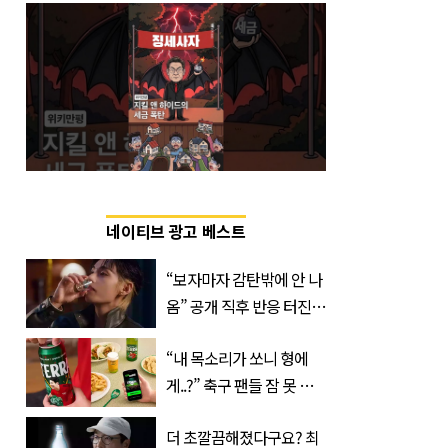
네이티브 광고 베스트
“보자마자 감탄밖에 안 나
옴” 공개 직후 반응 터진
진로 뷔 캠페인 영상
“내 목소리가 쏘니 형에
게..?” 축구 팬들 잠 못 들
게 할 테라의 역대급 이벤
더 초깔끔해졌다구요? 최
트