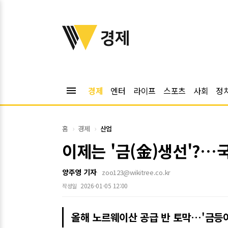
위키트리
경제
menu
경제
엔터
라이프
스포츠
사회
정
홈
경제
산업
이제는 '금(金)생선'?…
양주영 기자
zoo123@wikitree.co.kr
2026-01-05 12:00
작성일
올해 노르웨이산 공급 반 토막…'금등어