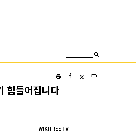
검색
add
remove
link
print
보기 힘들어집니다
WIKITREE TV