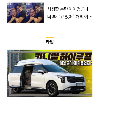
출연할 예능 예고편 논란
사생활 논란 이이경, "나
너 부르고 있어" 해외 여배
우와 스킨십 근황 포착
카밥