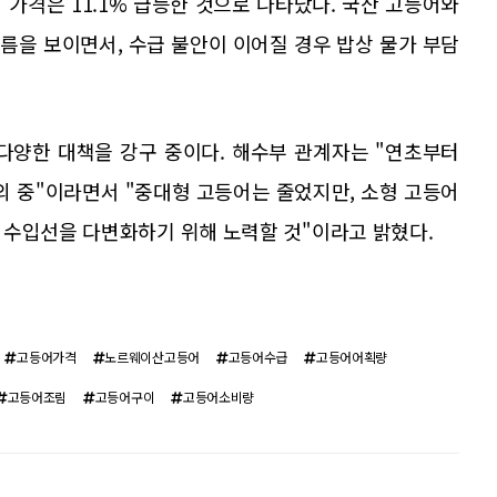
어 가격은 11.1% 급등한 것으로 나타났다. 국산 고등어와
름을 보이면서, 수급 불안이 이어질 경우 밥상 물가 부담
다양한 대책을 강구 중이다. 해수부 관계자는 "연초부터
의 중"이라면서 "중대형 고등어는 줄었지만, 소형 고등어
 수입선을 다변화하기 위해 노력할 것"이라고 밝혔다.
고등어가격
노르웨이산고등어
고등어수급
고등어어획량
고등어조림
고등어구이
고등어소비량