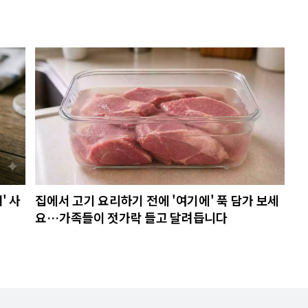
' 사
집에서 고기 요리하기 전에 '여기에' 푹 담가 보세
요…가족들이 젓가락 들고 달려듭니다