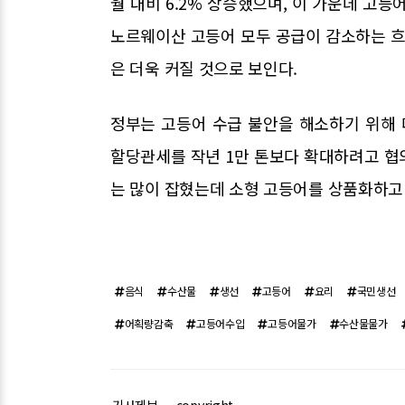
월 대비 6.2% 상승했으며, 이 가운데 고등
노르웨이산 고등어 모두 공급이 감소하는 흐
은 더욱 커질 것으로 보인다.
정부는 고등어 수급 불안을 해소하기 위해 
할당관세를 작년 1만 톤보다 확대하려고 협
는 많이 잡혔는데 소형 고등어를 상품화하고
음식
수산물
생선
고등어
요리
국민생선
어획량감축
고등어수입
고등어물가
수산물물가
기사제보
copyright